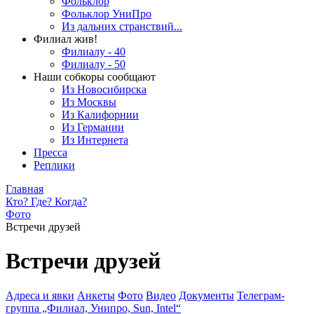
Фольклор
Фольклор УниПро
Из дальних странствий...
Филиал жив!
Филиалу - 40
Филиалу - 50
Наши собкоры сообщают
Из Новосибирска
Из Москвы
Из Калифорнии
Из Германии
Из Интернета
Пресса
Реплики
Главная
Кто? Где? Когда?
Фото
Встречи друзей
Встречи друзей
Адреса и явки
Анкеты
Фото
Видео
Документы
Телеграм-
группа „Филиал, Унипро, Sun, Intel“