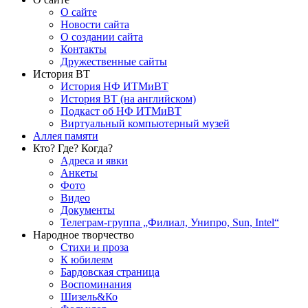
О сайте
Новости сайта
О создании сайта
Контакты
Дружественные сайты
История ВТ
История НФ ИТМиВТ
История ВТ (на английском)
Подкаст об НФ ИТМиВТ
Виртуальный компьютерный музей
Аллея памяти
Кто? Где? Когда?
Адреса и явки
Анкеты
Фото
Видео
Документы
Телеграм-группа „Филиал, Унипро, Sun, Intel“
Народное творчество
Стихи и проза
К юбилеям
Бардовская страница
Воспоминания
Шизель&Ко