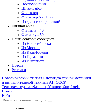
Воспоминания
Шизель&Ко
Фольклор
Фольклор УниПро
Из дальних странствий...
Филиал жив!
Филиалу - 40
Филиалу - 50
Наши собкоры сообщают
Из Новосибирска
Из Москвы
Из Калифорнии
Из Германии
Из Интернета
Пресса
Реплики
Новосибирский филиал
Института точной механики
и вычислительной техники АН СССР
Телеграм-группа «Филиал, Унипро, Sun, Intel»
Поиск
Войти
О сайте