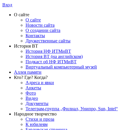
Вход
О сайте
О сайте
Новости сайта
О создании сайта
Контакты
Дружественные сайты
История ВТ
История НФ ИТМиВТ
История ВТ (на английском)
Подкаст об НФ ИТМиВТ
Виртуальный компьютерный музей
Аллея памяти
Кто? Где? Когда?
Адреса и явки
Анкеты
Фото
Видео
Документы
Телеграм-группа „Филиал, Унипро, Sun, Intel“
Народное творчество
Стихи и проза
К юбилеям
Бардовская страница