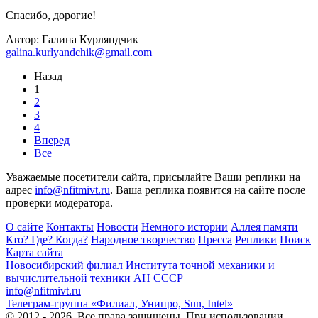
Спасибо, дорогие!
Автор: Галина Курляндчик
galina.kurlyandchik@gmail.com
Назад
1
2
3
4
Вперед
Все
Уважаемые посетители сайта, присылайте Ваши реплики на
адрес
info@nfitmivt.ru
. Ваша реплика появится на сайте после
проверки модератора.
О сайте
Контакты
Новости
Немного истории
Аллея памяти
Кто? Где? Когда?
Народное творчество
Пресса
Реплики
Поиск
Карта сайта
Новосибирский филиал
Института точной механики и
вычислительной техники АН СССР
info@nfitmivt.ru
Телеграм-группа «Филиал, Унипро, Sun, Intel»
© 2012 - 2026. Все права защищены. При использовании