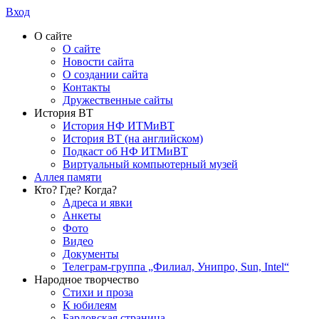
Вход
О сайте
О сайте
Новости сайта
О создании сайта
Контакты
Дружественные сайты
История ВТ
История НФ ИТМиВТ
История ВТ (на английском)
Подкаст об НФ ИТМиВТ
Виртуальный компьютерный музей
Аллея памяти
Кто? Где? Когда?
Адреса и явки
Анкеты
Фото
Видео
Документы
Телеграм-группа „Филиал, Унипро, Sun, Intel“
Народное творчество
Стихи и проза
К юбилеям
Бардовская страница