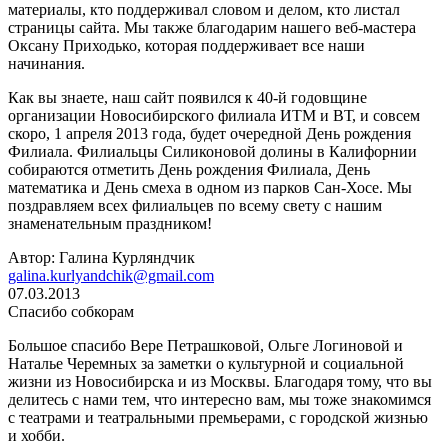
материалы, кто поддерживал словом и делом, кто листал
страницы сайта. Мы также благодарим нашего веб-мастера
Оксану Приходько, которая поддерживает все наши
начинания.
Как вы знаете, наш сайт появился к 40-й годовщине
организации Новосибирского филиала ИТМ и ВТ, и совсем
скоро, 1 апреля 2013 года, будет очередной День рождения
Филиала. Филиальцы Силиконовой долины в Калифорнии
собираются отметить День рождения Филиала, День
математика и День смеха в одном из парков Сан-Хосе. Мы
поздравляем всех филиальцев по всему свету с нашим
знаменательным праздником!
Автор: Галина Курляндчик
galina.kurlyandchik@gmail.com
07.03.2013
Спасибо собкорам
Большое спасибо Вере Петрашковой, Ольге Логиновой и
Наталье Черемных за заметки о культурной и социальной
жизни из Новосибирска и из Москвы. Благодаря тому, что вы
делитесь с нами тем, что интересно вам, мы тоже знакомимся
с театрами и театральными премьерами, с городской жизнью
и хобби.