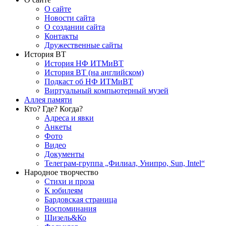
О сайте
Новости сайта
О создании сайта
Контакты
Дружественные сайты
История ВТ
История НФ ИТМиВТ
История ВТ (на английском)
Подкаст об НФ ИТМиВТ
Виртуальный компьютерный музей
Аллея памяти
Кто? Где? Когда?
Адреса и явки
Анкеты
Фото
Видео
Документы
Телеграм-группа „Филиал, Унипро, Sun, Intel“
Народное творчество
Стихи и проза
К юбилеям
Бардовская страница
Воспоминания
Шизель&Ко