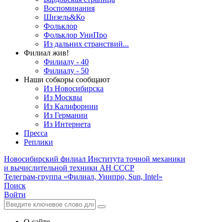
Воспоминания
Шизель&Ко
Фольклор
Фольклор УниПро
Из дальних странствий...
Филиал жив!
Филиалу - 40
Филиалу - 50
Наши собкоры сообщают
Из Новосибирска
Из Москвы
Из Калифорнии
Из Германии
Из Интернета
Пресса
Реплики
Новосибирский филиал
Института точной механики
и вычислительной техники АН СССР
Телеграм-группа «Филиал, Унипро, Sun, Intel»
Поиск
Войти
О сайте