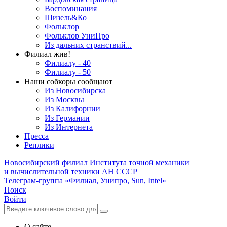
Воспоминания
Шизель&Ко
Фольклор
Фольклор УниПро
Из дальних странствий...
Филиал жив!
Филиалу - 40
Филиалу - 50
Наши собкоры сообщают
Из Новосибирска
Из Москвы
Из Калифорнии
Из Германии
Из Интернета
Пресса
Реплики
Новосибирский филиал
Института точной механики
и вычислительной техники АН СССР
Телеграм-группа «Филиал, Унипро, Sun, Intel»
Поиск
Войти
О сайте