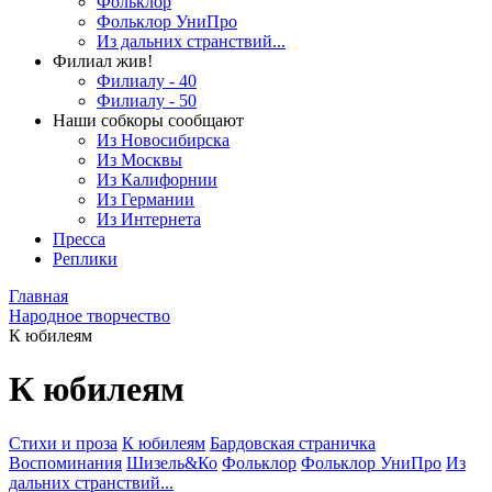
Фольклор
Фольклор УниПро
Из дальних странствий...
Филиал жив!
Филиалу - 40
Филиалу - 50
Наши собкоры сообщают
Из Новосибирска
Из Москвы
Из Калифорнии
Из Германии
Из Интернета
Пресса
Реплики
Главная
Народное творчество
К юбилеям
К юбилеям
Стихи и проза
К юбилеям
Бардовская страничка
Воспоминания
Шизель&Ко
Фольклор
Фольклор УниПро
Из
дальних странствий...