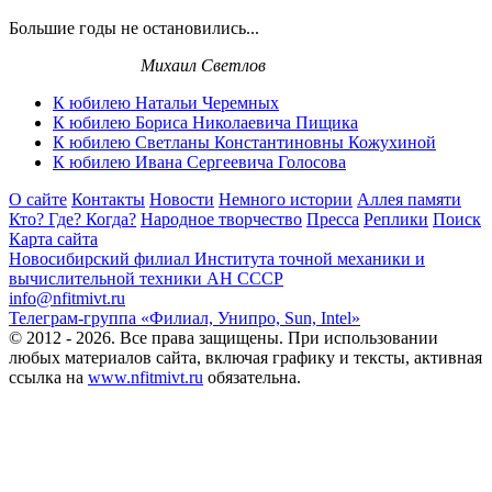
Большие годы не остановились...
Михаил Светлов
К юбилею Натальи Черемных
К юбилею Бориса Николаевича Пищика
К юбилею Светланы Константиновны Кожухиной
К юбилею Ивана Сергеевича Голосова
О сайте
Контакты
Новости
Немного истории
Аллея памяти
Кто? Где? Когда?
Народное творчество
Пресса
Реплики
Поиск
Карта сайта
Новосибирский филиал
Института точной механики и
вычислительной техники АН СССР
info@nfitmivt.ru
Телеграм-группа «Филиал, Унипро, Sun, Intel»
© 2012 - 2026. Все права защищены. При использовании
любых материалов сайта, включая графику и тексты, активная
ссылка на
www.nfitmivt.ru
обязательна.