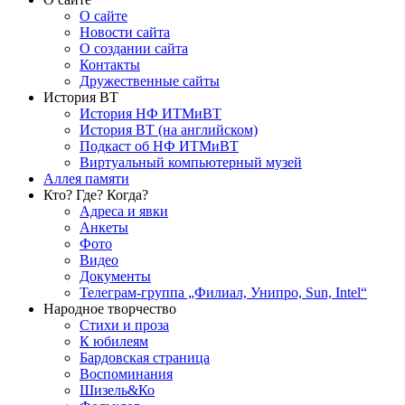
О сайте
Новости сайта
О создании сайта
Контакты
Дружественные сайты
История ВТ
История НФ ИТМиВТ
История ВТ (на английском)
Подкаст об НФ ИТМиВТ
Виртуальный компьютерный музей
Аллея памяти
Кто? Где? Когда?
Адреса и явки
Анкеты
Фото
Видео
Документы
Телеграм-группа „Филиал, Унипро, Sun, Intel“
Народное творчество
Стихи и проза
К юбилеям
Бардовская страница
Воспоминания
Шизель&Ко