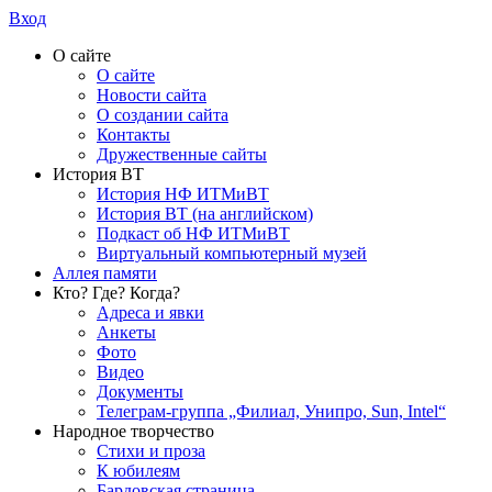
Вход
О сайте
О сайте
Новости сайта
О создании сайта
Контакты
Дружественные сайты
История ВТ
История НФ ИТМиВТ
История ВТ (на английском)
Подкаст об НФ ИТМиВТ
Виртуальный компьютерный музей
Аллея памяти
Кто? Где? Когда?
Адреса и явки
Анкеты
Фото
Видео
Документы
Телеграм-группа „Филиал, Унипро, Sun, Intel“
Народное творчество
Стихи и проза
К юбилеям
Бардовская страница