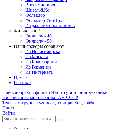
Воспоминания
Шизель&Ко
Фольклор
Фольклор УниПро
Из дальних странствий...
Филиал жив!
Филиалу - 40
Филиалу - 50
Наши собкоры сообщают
Из Новосибирска
Из Москвы
Из Калифорнии
Из Германии
Из Интернета
Пресса
Реплики
Новосибирский филиал
Института точной механики
и вычислительной техники АН СССР
Телеграм-группа «Филиал, Унипро, Sun, Intel»
Поиск
Войти
О сайте