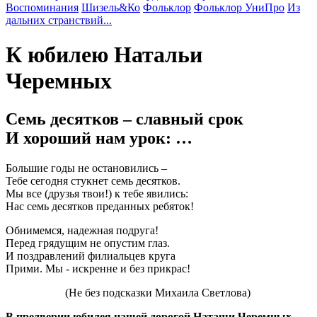
Воспоминания
Шизель&Ко
Фольклор
Фольклор УниПро
Из
дальних странствий...
К юбилею Натальи
Черемных
Семь десятков – славный срок
И хороший нам урок: …
Большие годы не остановились –
Тебе сегодня стукнет семь десятков.
Мы все (друзья твои!) к тебе явились:
Нас семь десятков преданных ребяток!
Обнимемся, надежная подруга!
Перед грядущим не опустим глаз.
И поздравлений филиальцев круга
Прими. Мы - искренне и без прикрас!
(Не без подсказки Михаила Светлова)
В предверии юбилея нашей дорогой Наташи Черемных