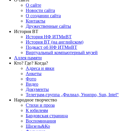
О сайте
Новости сайта
О создании сайта
Контакты
Дружественные сайты
История ВТ
История НФ ИТМиВТ
История ВТ (на английском)
Подкаст об НФ ИТМиВТ
Виртуальный компьютерный музей
Аллея памяти
Кто? Где? Когда?
Адреса и явки
Анкеты
Фото
Видео
Документы
Телеграм-группа „Филиал, Унипро, Sun, Intel“
Народное творчество
Стихи и проза
К юбилеям
Бардовская страница
Воспоминания
Шизель&Ко