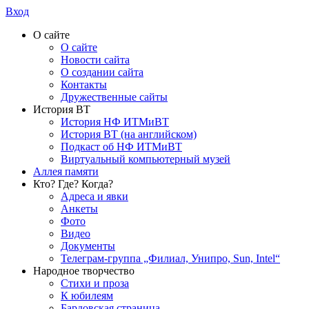
Вход
О сайте
О сайте
Новости сайта
О создании сайта
Контакты
Дружественные сайты
История ВТ
История НФ ИТМиВТ
История ВТ (на английском)
Подкаст об НФ ИТМиВТ
Виртуальный компьютерный музей
Аллея памяти
Кто? Где? Когда?
Адреса и явки
Анкеты
Фото
Видео
Документы
Телеграм-группа „Филиал, Унипро, Sun, Intel“
Народное творчество
Стихи и проза
К юбилеям
Бардовская страница