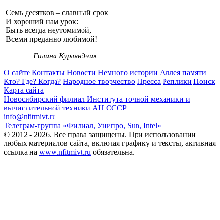
Семь десятков – славный срок
И хороший нам урок:
Быть всегда неутомимой,
Всеми преданно любимой!
Галина Курляндчик
О сайте
Контакты
Новости
Немного истории
Аллея памяти
Кто? Где? Когда?
Народное творчество
Пресса
Реплики
Поиск
Карта сайта
Новосибирский филиал
Института точной механики и
вычислительной техники АН СССР
info@nfitmivt.ru
Телеграм-группа «Филиал, Унипро, Sun, Intel»
© 2012 - 2026. Все права защищены. При использовании
любых материалов сайта, включая графику и тексты, активная
ссылка на
www.nfitmivt.ru
обязательна.