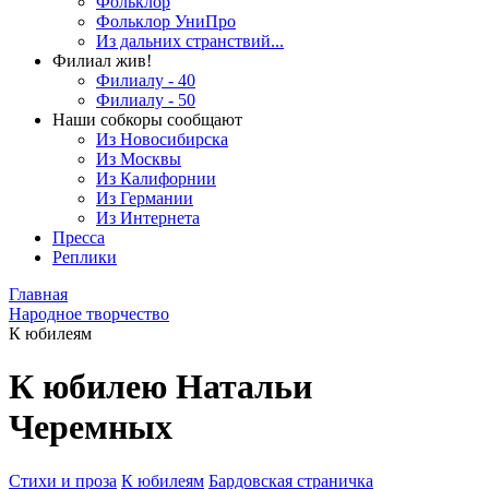
Фольклор
Фольклор УниПро
Из дальних странствий...
Филиал жив!
Филиалу - 40
Филиалу - 50
Наши собкоры сообщают
Из Новосибирска
Из Москвы
Из Калифорнии
Из Германии
Из Интернета
Пресса
Реплики
Главная
Народное творчество
К юбилеям
К юбилею Натальи
Черемных
Стихи и проза
К юбилеям
Бардовская страничка