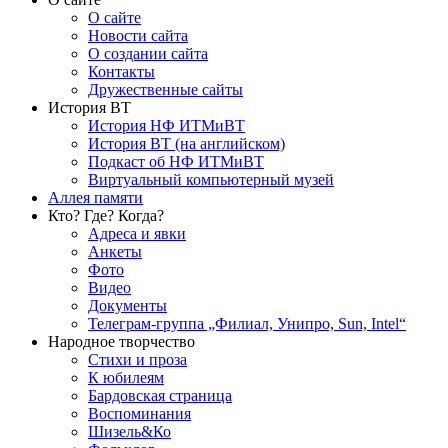
О сайте
Новости сайта
О создании сайта
Контакты
Дружественные сайты
История ВТ
История НФ ИТМиВТ
История ВТ (на английском)
Подкаст об НФ ИТМиВТ
Виртуальный компьютерный музей
Аллея памяти
Кто? Где? Когда?
Адреса и явки
Анкеты
Фото
Видео
Документы
Телеграм-группа „Филиал, Унипро, Sun, Intel“
Народное творчество
Стихи и проза
К юбилеям
Бардовская страница
Воспоминания
Шизель&Ко