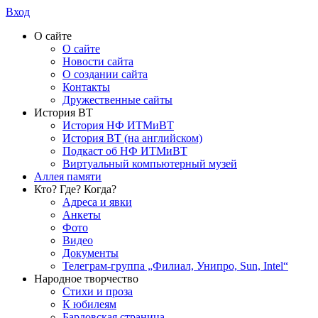
Вход
О сайте
О сайте
Новости сайта
О создании сайта
Контакты
Дружественные сайты
История ВТ
История НФ ИТМиВТ
История ВТ (на английском)
Подкаст об НФ ИТМиВТ
Виртуальный компьютерный музей
Аллея памяти
Кто? Где? Когда?
Адреса и явки
Анкеты
Фото
Видео
Документы
Телеграм-группа „Филиал, Унипро, Sun, Intel“
Народное творчество
Стихи и проза
К юбилеям
Бардовская страница