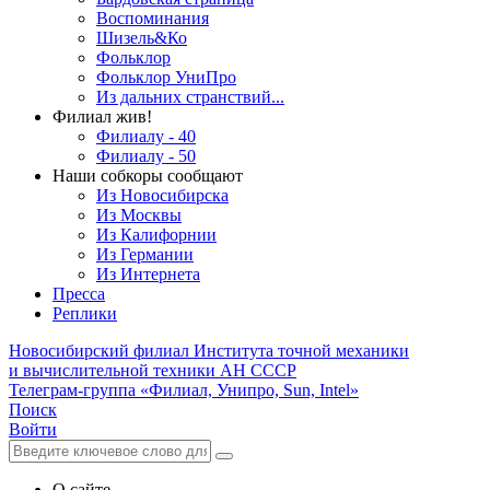
Воспоминания
Шизель&Ко
Фольклор
Фольклор УниПро
Из дальних странствий...
Филиал жив!
Филиалу - 40
Филиалу - 50
Наши собкоры сообщают
Из Новосибирска
Из Москвы
Из Калифорнии
Из Германии
Из Интернета
Пресса
Реплики
Новосибирский филиал
Института точной механики
и вычислительной техники АН СССР
Телеграм-группа «Филиал, Унипро, Sun, Intel»
Поиск
Войти
О сайте