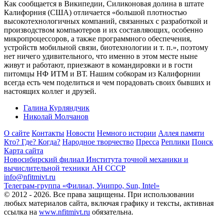
Как сообщается в Википедии, Силиконовая долина в штате
Калифорния (США) отличается «большой плотностью
высокотехнологичных компаний, связанных с разработкой и
производством компьютеров и их составляющих, особенно
микропроцессоров, а также программного обеспечения,
устройств мобильной связи, биотехнологии и т. п.», поэтому
нет ничего удивительного, что именно в этом месте ныне
живут и работают, приезжают в командировки и в гости
питомцы НФ ИТМ и ВТ. Нашим собкорам из Калифорнии
всегда есть чем поделиться и чем порадовать своих бывших и
настоящих коллег и друзей.
Галина Курляндчик
Николай Молчанов
О сайте
Контакты
Новости
Немного истории
Аллея памяти
Кто? Где? Когда?
Народное творчество
Пресса
Реплики
Поиск
Карта сайта
Новосибирский филиал
Института точной механики и
вычислительной техники АН СССР
info@nfitmivt.ru
Телеграм-группа «Филиал, Унипро, Sun, Intel»
© 2012 - 2026. Все права защищены. При использовании
любых материалов сайта, включая графику и тексты, активная
ссылка на
www.nfitmivt.ru
обязательна.