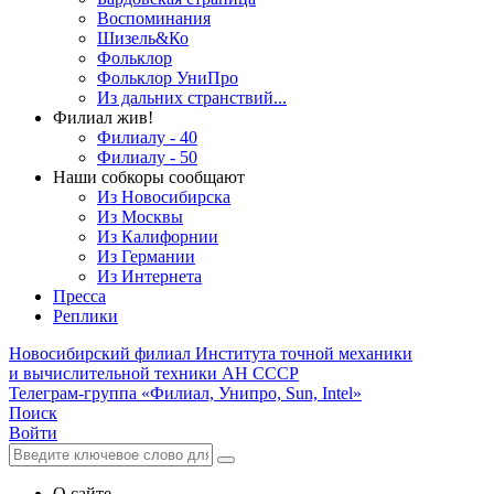
Воспоминания
Шизель&Ко
Фольклор
Фольклор УниПро
Из дальних странствий...
Филиал жив!
Филиалу - 40
Филиалу - 50
Наши собкоры сообщают
Из Новосибирска
Из Москвы
Из Калифорнии
Из Германии
Из Интернета
Пресса
Реплики
Новосибирский филиал
Института точной механики
и вычислительной техники АН СССР
Телеграм-группа «Филиал, Унипро, Sun, Intel»
Поиск
Войти
О сайте