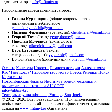
администратора:
info@nfitmivt.ru
Персональные адреса администраторов:
Галина Курляндчик
(общие вопросы, связь с
дизайнерами и вебмастером):
galina.kurlyandchik@gmail.com
Наталья Черемных
(все тексты):
chergeneral@gmail.com
Георгий Томе
(фото):
georg.thome@gmx.de
Николай Молчанов
(архив фото и
текстов):
nikmolchanov@gmail.com
Вера Петрашкова
(тексты,
спецкорреспондент):
vypetrash@gmail.com
Володя Разгулин
(коммуникация):
onegulin@gmail.com
О сайте
Контакты
Новости
Немного истории
Аллея памяти
Кто? Где? Когда?
Народное творчество
Пресса
Реплики
Поиск
Карта сайта
Новосибирский филиал
Института точной механики и
вычислительной техники АН СССР
info@nfitmivt.ru
Телеграм-группа «Филиал, Унипро, Sun, Intel»
© 2012 - 2026. Все права защищены. При использовании
любых материалов сайта, включая графику и тексты, активная
ссылка на
www.nfitmivt.ru
обязательна.