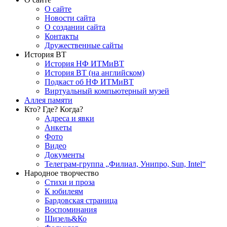
О сайте
Новости сайта
О создании сайта
Контакты
Дружественные сайты
История ВТ
История НФ ИТМиВТ
История ВТ (на английском)
Подкаст об НФ ИТМиВТ
Виртуальный компьютерный музей
Аллея памяти
Кто? Где? Когда?
Адреса и явки
Анкеты
Фото
Видео
Документы
Телеграм-группа „Филиал, Унипро, Sun, Intel“
Народное творчество
Стихи и проза
К юбилеям
Бардовская страница
Воспоминания
Шизель&Ко