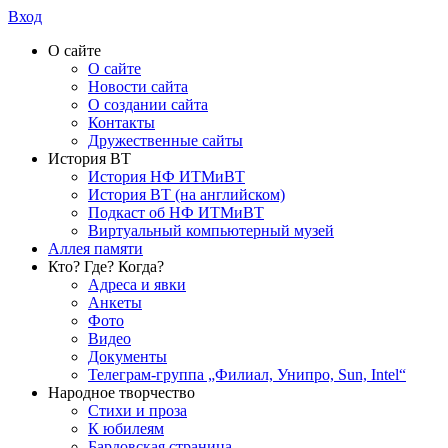
Вход
О сайте
О сайте
Новости сайта
О создании сайта
Контакты
Дружественные сайты
История ВТ
История НФ ИТМиВТ
История ВТ (на английском)
Подкаст об НФ ИТМиВТ
Виртуальный компьютерный музей
Аллея памяти
Кто? Где? Когда?
Адреса и явки
Анкеты
Фото
Видео
Документы
Телеграм-группа „Филиал, Унипро, Sun, Intel“
Народное творчество
Стихи и проза
К юбилеям
Бардовская страница