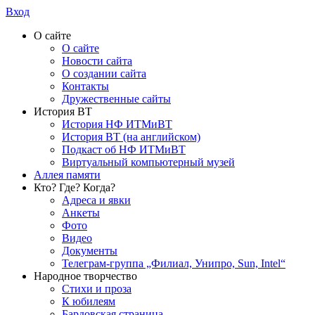
Вход
О сайте
О сайте
Новости сайта
О создании сайта
Контакты
Дружественные сайты
История ВТ
История НФ ИТМиВТ
История ВТ (на английском)
Подкаст об НФ ИТМиВТ
Виртуальный компьютерный музей
Аллея памяти
Кто? Где? Когда?
Адреса и явки
Анкеты
Фото
Видео
Документы
Телеграм-группа „Филиал, Унипро, Sun, Intel“
Народное творчество
Стихи и проза
К юбилеям
Бардовская страница