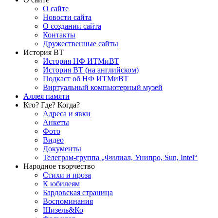
О сайте
Новости сайта
О создании сайта
Контакты
Дружественные сайты
История ВТ
История НФ ИТМиВТ
История ВТ (на английском)
Подкаст об НФ ИТМиВТ
Виртуальный компьютерный музей
Аллея памяти
Кто? Где? Когда?
Адреса и явки
Анкеты
Фото
Видео
Документы
Телеграм-группа „Филиал, Унипро, Sun, Intel“
Народное творчество
Стихи и проза
К юбилеям
Бардовская страница
Воспоминания
Шизель&Ко