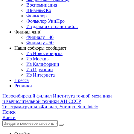
Воспоминания
Шизель&Ко
Фольклор
Фольклор УниПро
Из дальних странствий...
Филиал жив!
Филиалу - 40
Филиалу - 50
Наши собкоры сообщают
Из Новосибирска
Из Москвы
Из Калифорнии
Из Германии
Из Интернета
Пресса
Реплики
Новосибирский филиал
Института точной механики
и вычислительной техники АН СССР
Телеграм-группа «Филиал, Унипро, Sun, Intel»
Поиск
Войти
О сайте