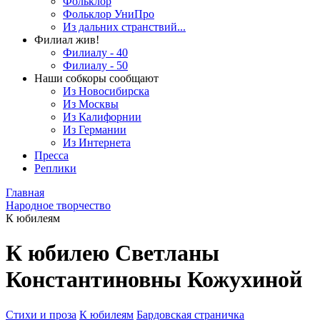
Фольклор
Фольклор УниПро
Из дальних странствий...
Филиал жив!
Филиалу - 40
Филиалу - 50
Наши собкоры сообщают
Из Новосибирска
Из Москвы
Из Калифорнии
Из Германии
Из Интернета
Пресса
Реплики
Главная
Народное творчество
К юбилеям
К юбилею Светланы
Константиновны Кожухиной
Стихи и проза
К юбилеям
Бардовская страничка