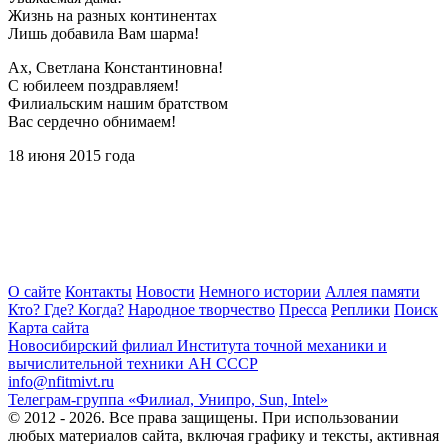
Жизнь на разных континентах
Лишь добавила Вам шарма!
Ах, Светлана Константиновна!
С юбилеем поздравляем!
Филиальским нашим братством
Вас сердечно обнимаем!
18 июня 2015 года
О сайте
Контакты
Новости
Немного истории
Аллея памяти
Кто? Где? Когда?
Народное творчество
Пресса
Реплики
Поиск
Карта сайта
Новосибирский филиал
Института точной механики и
вычислительной техники АН СССР
info@nfitmivt.ru
Телеграм-группа «Филиал, Унипро, Sun, Intel»
© 2012 - 2026. Все права защищены. При использовании
любых материалов сайта, включая графику и тексты, активная