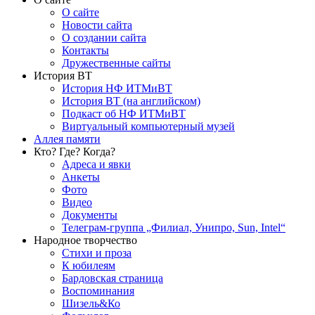
О сайте
Новости сайта
О создании сайта
Контакты
Дружественные сайты
История ВТ
История НФ ИТМиВТ
История ВТ (на английском)
Подкаст об НФ ИТМиВТ
Виртуальный компьютерный музей
Аллея памяти
Кто? Где? Когда?
Адреса и явки
Анкеты
Фото
Видео
Документы
Телеграм-группа „Филиал, Унипро, Sun, Intel“
Народное творчество
Стихи и проза
К юбилеям
Бардовская страница
Воспоминания
Шизель&Ко