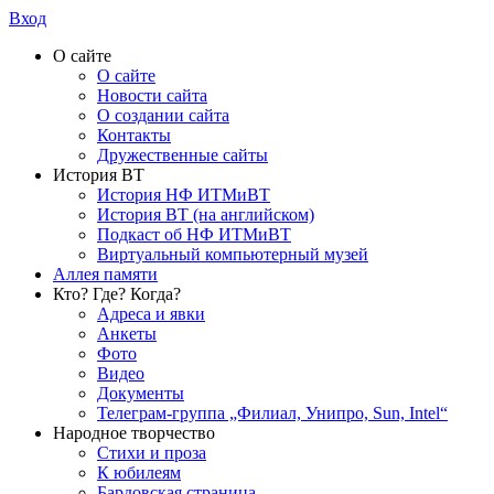
Вход
О сайте
О сайте
Новости сайта
О создании сайта
Контакты
Дружественные сайты
История ВТ
История НФ ИТМиВТ
История ВТ (на английском)
Подкаст об НФ ИТМиВТ
Виртуальный компьютерный музей
Аллея памяти
Кто? Где? Когда?
Адреса и явки
Анкеты
Фото
Видео
Документы
Телеграм-группа „Филиал, Унипро, Sun, Intel“
Народное творчество
Стихи и проза
К юбилеям
Бардовская страница