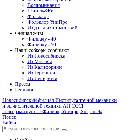
Воспоминания
Шизель&Ко
Фольклор
Фольклор УниПро
Из дальних странствий...
Филиал жив!
Филиалу - 40
Филиалу - 50
Наши собкоры сообщают
Из Новосибирска
Из Москвы
Из Калифорнии
Из Германии
Из Интернета
Пресса
Реплики
Новосибирский филиал
Института точной механики
и вычислительной техники АН СССР
Телеграм-группа «Филиал, Унипро, Sun, Intel»
Поиск
Войти
О сайте