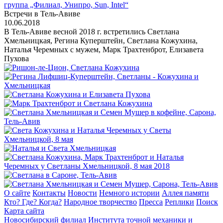
группа „Филиал, Унипро, Sun, Intel“
Встречи в Тель-Авиве
10.06.2018
В Тель-Авиве весной 2018 г. встретились Светлана
Хмельницкая, Регина Куперштейн, Светлана Кожухина,
Наталья Черемных с мужем, Марк Трахтенброт, Елизавета
Пухова
О сайте
Контакты
Новости
Немного истории
Аллея памяти
Кто? Где? Когда?
Народное творчество
Пресса
Реплики
Поиск
Карта сайта
Новосибирский филиал
Института точной механики и