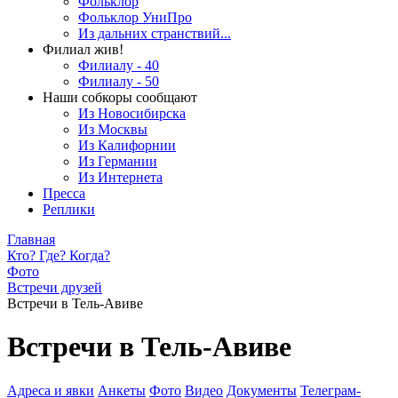
Фольклор
Фольклор УниПро
Из дальних странствий...
Филиал жив!
Филиалу - 40
Филиалу - 50
Наши собкоры сообщают
Из Новосибирска
Из Москвы
Из Калифорнии
Из Германии
Из Интернета
Пресса
Реплики
Главная
Кто? Где? Когда?
Фото
Встречи друзей
Встречи в Тель-Авиве
Встречи в Тель-Авиве
Адреса и явки
Анкеты
Фото
Видео
Документы
Телеграм-