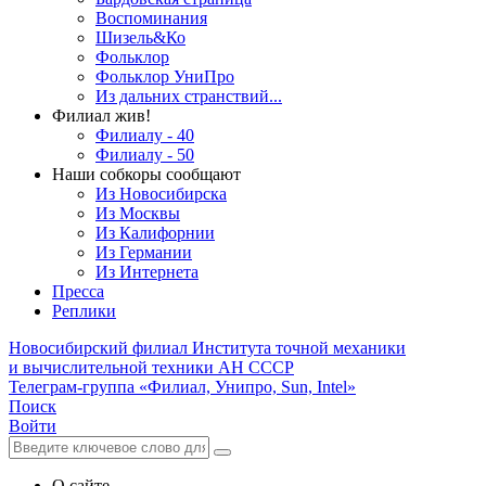
Воспоминания
Шизель&Ко
Фольклор
Фольклор УниПро
Из дальних странствий...
Филиал жив!
Филиалу - 40
Филиалу - 50
Наши собкоры сообщают
Из Новосибирска
Из Москвы
Из Калифорнии
Из Германии
Из Интернета
Пресса
Реплики
Новосибирский филиал
Института точной механики
и вычислительной техники АН СССР
Телеграм-группа «Филиал, Унипро, Sun, Intel»
Поиск
Войти
О сайте