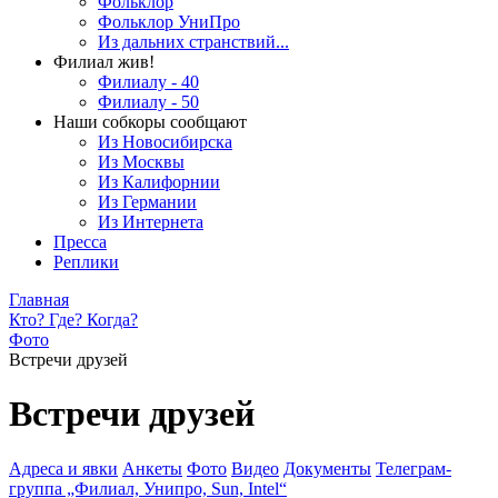
Фольклор
Фольклор УниПро
Из дальних странствий...
Филиал жив!
Филиалу - 40
Филиалу - 50
Наши собкоры сообщают
Из Новосибирска
Из Москвы
Из Калифорнии
Из Германии
Из Интернета
Пресса
Реплики
Главная
Кто? Где? Когда?
Фото
Встречи друзей
Встречи друзей
Адреса и явки
Анкеты
Фото
Видео
Документы
Телеграм-
группа „Филиал, Унипро, Sun, Intel“