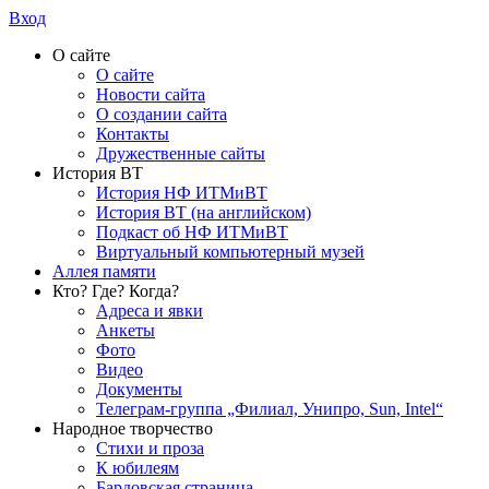
Вход
О сайте
О сайте
Новости сайта
О создании сайта
Контакты
Дружественные сайты
История ВТ
История НФ ИТМиВТ
История ВТ (на английском)
Подкаст об НФ ИТМиВТ
Виртуальный компьютерный музей
Аллея памяти
Кто? Где? Когда?
Адреса и явки
Анкеты
Фото
Видео
Документы
Телеграм-группа „Филиал, Унипро, Sun, Intel“
Народное творчество
Стихи и проза
К юбилеям
Бардовская страница