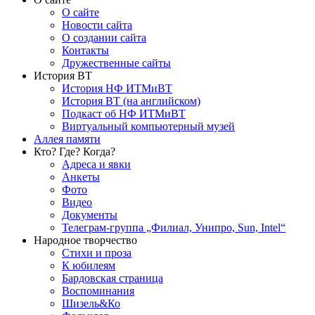
О сайте
Новости сайта
О создании сайта
Контакты
Дружественные сайты
История ВТ
История НФ ИТМиВТ
История ВТ (на английском)
Подкаст об НФ ИТМиВТ
Виртуальный компьютерный музей
Аллея памяти
Кто? Где? Когда?
Адреса и явки
Анкеты
Фото
Видео
Документы
Телеграм-группа „Филиал, Унипро, Sun, Intel“
Народное творчество
Стихи и проза
К юбилеям
Бардовская страница
Воспоминания
Шизель&Ко