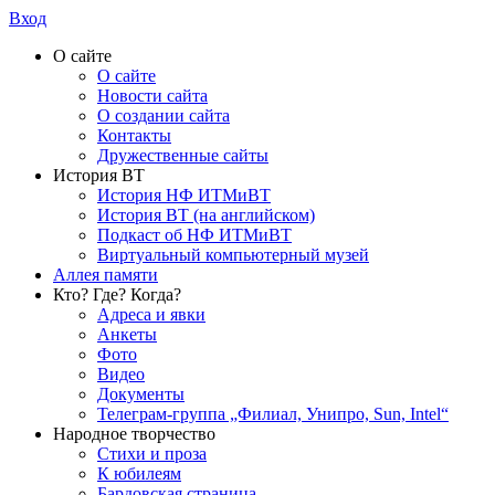
Вход
О сайте
О сайте
Новости сайта
О создании сайта
Контакты
Дружественные сайты
История ВТ
История НФ ИТМиВТ
История ВТ (на английском)
Подкаст об НФ ИТМиВТ
Виртуальный компьютерный музей
Аллея памяти
Кто? Где? Когда?
Адреса и явки
Анкеты
Фото
Видео
Документы
Телеграм-группа „Филиал, Унипро, Sun, Intel“
Народное творчество
Стихи и проза
К юбилеям
Бардовская страница