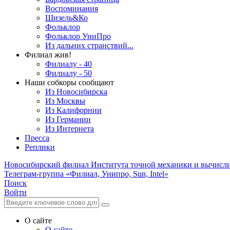
Воспоминания
Шизель&Ко
Фольклор
Фольклор УниПро
Из дальних странствий...
Филиал жив!
Филиалу - 40
Филиалу - 50
Наши собкоры сообщают
Из Новосибирска
Из Москвы
Из Калифорнии
Из Германии
Из Интернета
Пресса
Реплики
Новосибирский филиал
Института точной механики и вычисл
Телеграм-группа «Филиал, Унипро, Sun, Intel»
Поиск
Войти
О сайте
О сайте