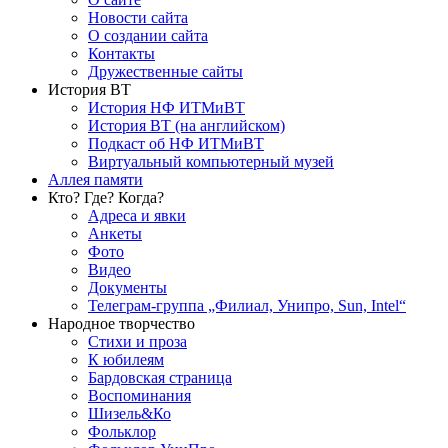
Новости сайта
О создании сайта
Контакты
Дружественные сайты
История ВТ
История НФ ИТМиВТ
История ВТ (на английском)
Подкаст об НФ ИТМиВТ
Виртуальный компьютерный музей
Аллея памяти
Кто? Где? Когда?
Адреса и явки
Анкеты
Фото
Видео
Документы
Телеграм-группа „Филиал, Унипро, Sun, Intel“
Народное творчество
Стихи и проза
К юбилеям
Бардовская страница
Воспоминания
Шизель&Ко
Фольклор