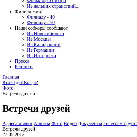
Фольклор УниПро
Из дальних странствий...
Филиал жив!
Филиалу - 40
Филиалу - 50
Наши собкоры сообщают
Из Новосибирска
Из Москвы
Из Калифорнии
Из Германии
Из Интернета
Пресса
Реплики
Главная
Кто? Где? Когда?
Фото
Встречи друзей
Встречи друзей
Адреса и явки
Анкеты
Фото
Видео
Документы
Телеграм-группа
Встречи друзей
27.05.2012