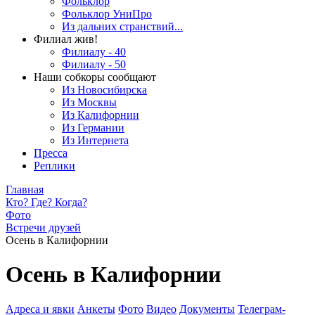
Фольклор
Фольклор УниПро
Из дальних странствий...
Филиал жив!
Филиалу - 40
Филиалу - 50
Наши собкоры сообщают
Из Новосибирска
Из Москвы
Из Калифорнии
Из Германии
Из Интернета
Пресса
Реплики
Главная
Кто? Где? Когда?
Фото
Встречи друзей
Осень в Калифорнии
Осень в Калифорнии
Адреса и явки
Анкеты
Фото
Видео
Документы
Телеграм-