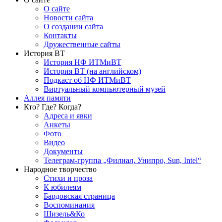
О сайте
Новости сайта
О создании сайта
Контакты
Дружественные сайты
История ВТ
История НФ ИТМиВТ
История ВТ (на английском)
Подкаст об НФ ИТМиВТ
Виртуальный компьютерный музей
Аллея памяти
Кто? Где? Когда?
Адреса и явки
Анкеты
Фото
Видео
Документы
Телеграм-группа „Филиал, Унипро, Sun, Intel“
Народное творчество
Стихи и проза
К юбилеям
Бардовская страница
Воспоминания
Шизель&Ко