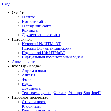
Вход
О сайте
О сайте
Новости сайта
О создании сайта
Контакты
Дружественные сайты
История ВТ
История НФ ИТМиВТ
История ВТ (на английском)
Подкаст об НФ ИТМиВТ
Виртуальный компьютерный музей
Аллея памяти
Кто? Где? Когда?
Адреса и явки
Анкеты
Фото
Видео
Документы
Телеграм-группа „Филиал, Унипро, Sun, Intel“
Народное творчество
Стихи и проза
К юбилеям
Бардовская страница