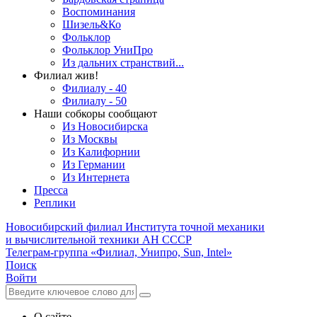
Воспоминания
Шизель&Ко
Фольклор
Фольклор УниПро
Из дальних странствий...
Филиал жив!
Филиалу - 40
Филиалу - 50
Наши собкоры сообщают
Из Новосибирска
Из Москвы
Из Калифорнии
Из Германии
Из Интернета
Пресса
Реплики
Новосибирский филиал
Института точной механики
и вычислительной техники АН СССР
Телеграм-группа «Филиал, Унипро, Sun, Intel»
Поиск
Войти
О сайте