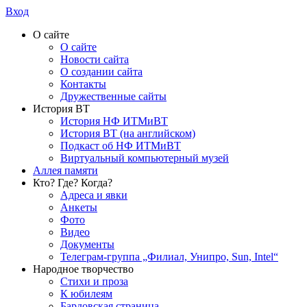
Вход
О сайте
О сайте
Новости сайта
О создании сайта
Контакты
Дружественные сайты
История ВТ
История НФ ИТМиВТ
История ВТ (на английском)
Подкаст об НФ ИТМиВТ
Виртуальный компьютерный музей
Аллея памяти
Кто? Где? Когда?
Адреса и явки
Анкеты
Фото
Видео
Документы
Телеграм-группа „Филиал, Унипро, Sun, Intel“
Народное творчество
Стихи и проза
К юбилеям
Бардовская страница