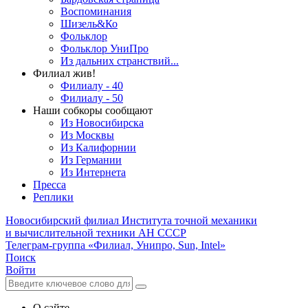
Воспоминания
Шизель&Ко
Фольклор
Фольклор УниПро
Из дальних странствий...
Филиал жив!
Филиалу - 40
Филиалу - 50
Наши собкоры сообщают
Из Новосибирска
Из Москвы
Из Калифорнии
Из Германии
Из Интернета
Пресса
Реплики
Новосибирский филиал
Института точной механики
и вычислительной техники АН СССР
Телеграм-группа «Филиал, Унипро, Sun, Intel»
Поиск
Войти
О сайте