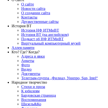
О сайте
Новости сайта
О создании сайта
Контакты
Дружественные сайты
История ВТ
История НФ ИТМиВТ
История ВТ (на английском)
Подкаст об НФ ИТМиВТ
Виртуальный компьютерный музей
Аллея памяти
Кто? Где? Когда?
Адреса и явки
Анкеты
Фото
Видео
Документы
Телеграм-группа „Филиал, Унипро, Sun, Intel“
Народное творчество
Стихи и проза
К юбилеям
Бардовская страница
Воспоминания
Шизель&Ко