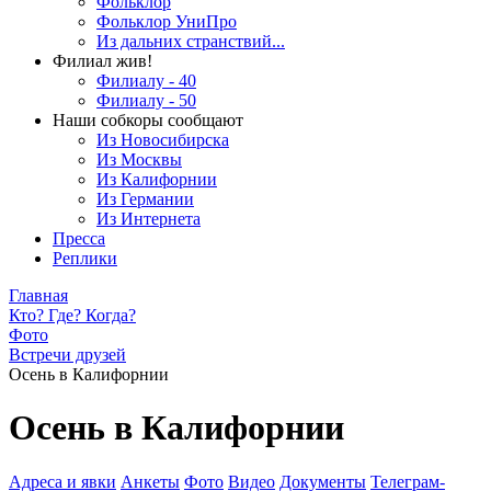
Фольклор
Фольклор УниПро
Из дальних странствий...
Филиал жив!
Филиалу - 40
Филиалу - 50
Наши собкоры сообщают
Из Новосибирска
Из Москвы
Из Калифорнии
Из Германии
Из Интернета
Пресса
Реплики
Главная
Кто? Где? Когда?
Фото
Встречи друзей
Осень в Калифорнии
Осень в Калифорнии
Адреса и явки
Анкеты
Фото
Видео
Документы
Телеграм-