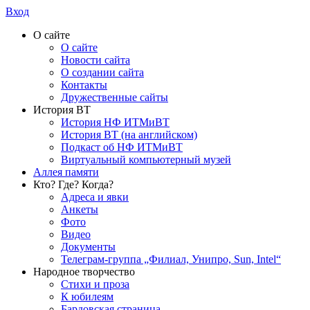
Вход
О сайте
О сайте
Новости сайта
О создании сайта
Контакты
Дружественные сайты
История ВТ
История НФ ИТМиВТ
История ВТ (на английском)
Подкаст об НФ ИТМиВТ
Виртуальный компьютерный музей
Аллея памяти
Кто? Где? Когда?
Адреса и явки
Анкеты
Фото
Видео
Документы
Телеграм-группа „Филиал, Унипро, Sun, Intel“
Народное творчество
Стихи и проза
К юбилеям
Бардовская страница