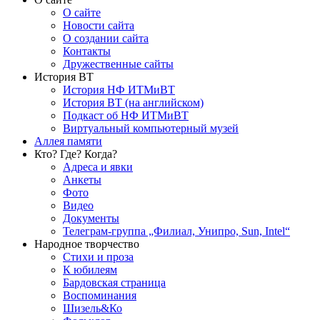
О сайте
Новости сайта
О создании сайта
Контакты
Дружественные сайты
История ВТ
История НФ ИТМиВТ
История ВТ (на английском)
Подкаст об НФ ИТМиВТ
Виртуальный компьютерный музей
Аллея памяти
Кто? Где? Когда?
Адреса и явки
Анкеты
Фото
Видео
Документы
Телеграм-группа „Филиал, Унипро, Sun, Intel“
Народное творчество
Стихи и проза
К юбилеям
Бардовская страница
Воспоминания
Шизель&Ко