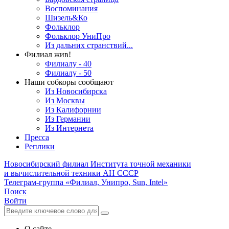
Воспоминания
Шизель&Ко
Фольклор
Фольклор УниПро
Из дальних странствий...
Филиал жив!
Филиалу - 40
Филиалу - 50
Наши собкоры сообщают
Из Новосибирска
Из Москвы
Из Калифорнии
Из Германии
Из Интернета
Пресса
Реплики
Новосибирский филиал
Института точной механики
и вычислительной техники АН СССР
Телеграм-группа «Филиал, Унипро, Sun, Intel»
Поиск
Войти
О сайте