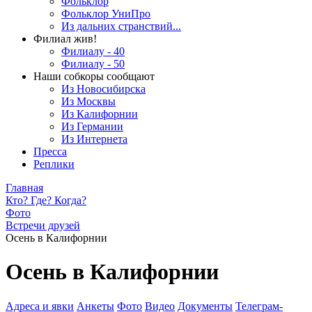
Фольклор
Фольклор УниПро
Из дальних странствий...
Филиал жив!
Филиалу - 40
Филиалу - 50
Наши собкоры сообщают
Из Новосибирска
Из Москвы
Из Калифорнии
Из Германии
Из Интернета
Пресса
Реплики
Главная
Кто? Где? Когда?
Фото
Встречи друзей
Осень в Калифорнии
Осень в Калифорнии
Адреса и явки
Анкеты
Фото
Видео
Документы
Телеграм-