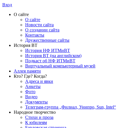
Вход
О сайте
О сайте
Новости сайта
О создании сайта
Контакты
Дружественные сайты
История ВТ
История НФ ИТМиВТ
История ВТ (на английском)
Подкаст об НФ ИТМиВТ
Виртуальный компьютерный музей
Аллея памяти
Кто? Где? Когда?
Адреса и явки
Анкеты
Фото
Видео
Документы
Телеграм-группа „Филиал, Унипро, Sun, Intel“
Народное творчество
Стихи и проза
К юбилеям
Бардовская страница