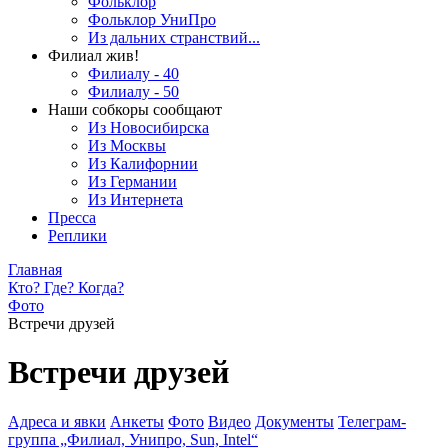
Фольклор
Фольклор УниПро
Из дальних странствий...
Филиал жив!
Филиалу - 40
Филиалу - 50
Наши собкоры сообщают
Из Новосибирска
Из Москвы
Из Калифорнии
Из Германии
Из Интернета
Пресса
Реплики
Главная
Кто? Где? Когда?
Фото
Встречи друзей
Встречи друзей
Адреса и явки
Анкеты
Фото
Видео
Документы
Телеграм-
группа „Филиал, Унипро, Sun, Intel“