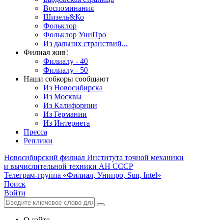
Воспоминания
Шизель&Ко
Фольклор
Фольклор УниПро
Из дальних странствий...
Филиал жив!
Филиалу - 40
Филиалу - 50
Наши собкоры сообщают
Из Новосибирска
Из Москвы
Из Калифорнии
Из Германии
Из Интернета
Пресса
Реплики
Новосибирский филиал
Института точной механики
и вычислительной техники АН СССР
Телеграм-группа «Филиал, Унипро, Sun, Intel»
Поиск
Войти
О сайте