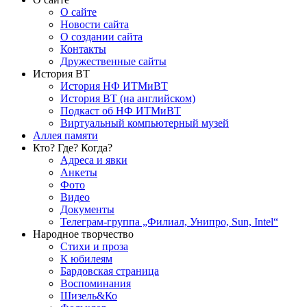
О сайте
Новости сайта
О создании сайта
Контакты
Дружественные сайты
История ВТ
История НФ ИТМиВТ
История ВТ (на английском)
Подкаст об НФ ИТМиВТ
Виртуальный компьютерный музей
Аллея памяти
Кто? Где? Когда?
Адреса и явки
Анкеты
Фото
Видео
Документы
Телеграм-группа „Филиал, Унипро, Sun, Intel“
Народное творчество
Стихи и проза
К юбилеям
Бардовская страница
Воспоминания
Шизель&Ко