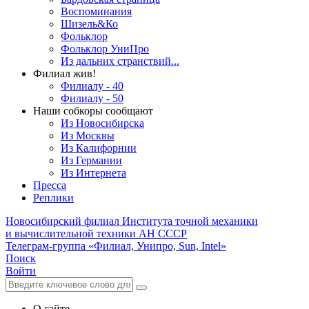
Воспоминания
Шизель&Ко
Фольклор
Фольклор УниПро
Из дальних странствий...
Филиал жив!
Филиалу - 40
Филиалу - 50
Наши собкоры сообщают
Из Новосибирска
Из Москвы
Из Калифорнии
Из Германии
Из Интернета
Пресса
Реплики
Новосибирский филиал
Института точной механики
и вычислительной техники АН СССР
Телеграм-группа «Филиал, Унипро, Sun, Intel»
Поиск
Войти
О сайте