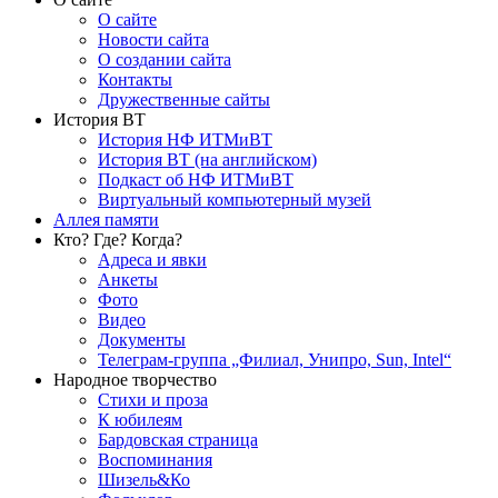
О сайте
Новости сайта
О создании сайта
Контакты
Дружественные сайты
История ВТ
История НФ ИТМиВТ
История ВТ (на английском)
Подкаст об НФ ИТМиВТ
Виртуальный компьютерный музей
Аллея памяти
Кто? Где? Когда?
Адреса и явки
Анкеты
Фото
Видео
Документы
Телеграм-группа „Филиал, Унипро, Sun, Intel“
Народное творчество
Стихи и проза
К юбилеям
Бардовская страница
Воспоминания
Шизель&Ко