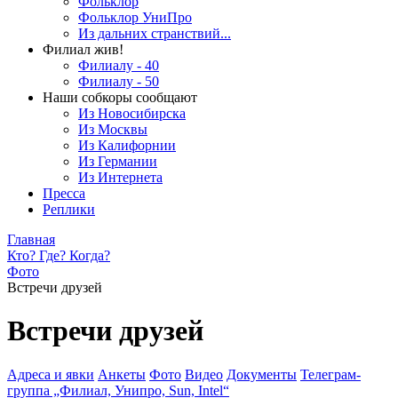
Фольклор
Фольклор УниПро
Из дальних странствий...
Филиал жив!
Филиалу - 40
Филиалу - 50
Наши собкоры сообщают
Из Новосибирска
Из Москвы
Из Калифорнии
Из Германии
Из Интернета
Пресса
Реплики
Главная
Кто? Где? Когда?
Фото
Встречи друзей
Встречи друзей
Адреса и явки
Анкеты
Фото
Видео
Документы
Телеграм-
группа „Филиал, Унипро, Sun, Intel“