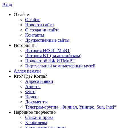
Вход
О сайте
О сайте
Новости сайта
О создании сайта
Контакты
Дружественные сайты
История ВТ
История НФ ИТМиВТ
История ВТ (на английском)
Подкаст об НФ ИТМиВТ
Виртуальный компьютерный музей
Аллея памяти
Кто? Где? Когда?
Адреса и явки
Анкеты
Фото
Видео
Документы
Телеграм-группа „Филиал, Унипро, Sun, Intel“
Народное творчество
Стихи и проза
К юбилеям
Бардовская страница