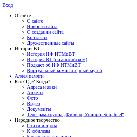
Вход
О сайте
О сайте
Новости сайта
О создании сайта
Контакты
Дружественные сайты
История ВТ
История НФ ИТМиВТ
История ВТ (на английском)
Подкаст об НФ ИТМиВТ
Виртуальный компьютерный музей
Аллея памяти
Кто? Где? Когда?
Адреса и явки
Анкеты
Фото
Видео
Документы
Телеграм-группа „Филиал, Унипро, Sun, Intel“
Народное творчество
Стихи и проза
К юбилеям
Бардовская страница