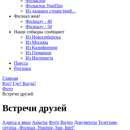
Фольклор
Фольклор УниПро
Из дальних странствий...
Филиал жив!
Филиалу - 40
Филиалу - 50
Наши собкоры сообщают
Из Новосибирска
Из Москвы
Из Калифорнии
Из Германии
Из Интернета
Пресса
Реплики
Главная
Кто? Где? Когда?
Фото
Встречи друзей
Встречи друзей
Адреса и явки
Анкеты
Фото
Видео
Документы
Телеграм-
группа „Филиал, Унипро, Sun, Intel“