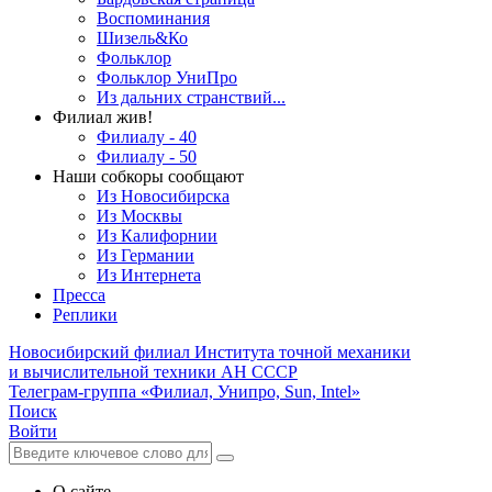
Воспоминания
Шизель&Ко
Фольклор
Фольклор УниПро
Из дальних странствий...
Филиал жив!
Филиалу - 40
Филиалу - 50
Наши собкоры сообщают
Из Новосибирска
Из Москвы
Из Калифорнии
Из Германии
Из Интернета
Пресса
Реплики
Новосибирский филиал
Института точной механики
и вычислительной техники АН СССР
Телеграм-группа «Филиал, Унипро, Sun, Intel»
Поиск
Войти
О сайте