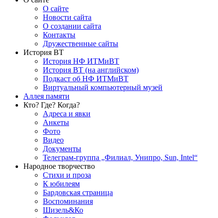
О сайте
Новости сайта
О создании сайта
Контакты
Дружественные сайты
История ВТ
История НФ ИТМиВТ
История ВТ (на английском)
Подкаст об НФ ИТМиВТ
Виртуальный компьютерный музей
Аллея памяти
Кто? Где? Когда?
Адреса и явки
Анкеты
Фото
Видео
Документы
Телеграм-группа „Филиал, Унипро, Sun, Intel“
Народное творчество
Стихи и проза
К юбилеям
Бардовская страница
Воспоминания
Шизель&Ко