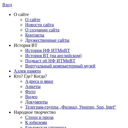
Вход
О сайте
О сайте
Новости сайта
О создании сайта
Контакты
Дружественные сайты
История ВТ
История НФ ИТМиВТ
История ВТ (на английском)
Подкаст об НФ ИТМиВТ
Виртуальный компьютерный музей
Аллея памяти
Кто? Где? Когда?
Адреса и явки
Анкеты
Фото
Видео
Документы
Телеграм-группа „Филиал, Унипро, Sun, Intel“
Народное творчество
Стихи и проза
К юбилеям
Бардовская страница