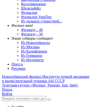
Воспоминания
Шизель&Ко
Фольклор
Фольклор УниПро
Из дальних странствий...
Филиал жив!
Филиалу - 40
Филиалу - 50
Наши собкоры сообщают
Из Новосибирска
Из Москвы
Из Калифорнии
Из Германии
Из Интернета
Пресса
Реплики
Новосибирский филиал
Института точной механики
и вычислительной техники АН СССР
Телеграм-группа «Филиал, Унипро, Sun, Intel»
Поиск
Войти
О сайте