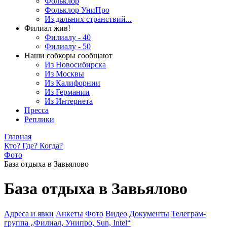
Фольклор
Фольклор УниПро
Из дальних странствий...
Филиал жив!
Филиалу - 40
Филиалу - 50
Наши собкоры сообщают
Из Новосибирска
Из Москвы
Из Калифорнии
Из Германии
Из Интернета
Пресса
Реплики
Главная
Кто? Где? Когда?
Фото
База отдыха в Завьялово
База отдыха в Завьялово
Адреса и явки
Анкеты
Фото
Видео
Документы
Телеграм-
группа „Филиал, Унипро, Sun, Intel“