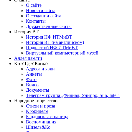
О сайте
Новости сайта
О создании сайта
Контакты
Дружественные сайты
История ВТ
История НФ ИТМиВТ
История ВТ (на английском)
Подкаст об НФ ИТМиВТ
Виртуальный компьютерный музей
Аллея памяти
Кто? Где? Когда?
Адреса и явки
Анкеты
Фото
Видео
Документы
Телеграм-группа „Филиал, Унипро, Sun, Intel“
Народное творчество
Стихи и проза
К юбилеям
Бардовская страница
Воспоминания
Шизель&Ко