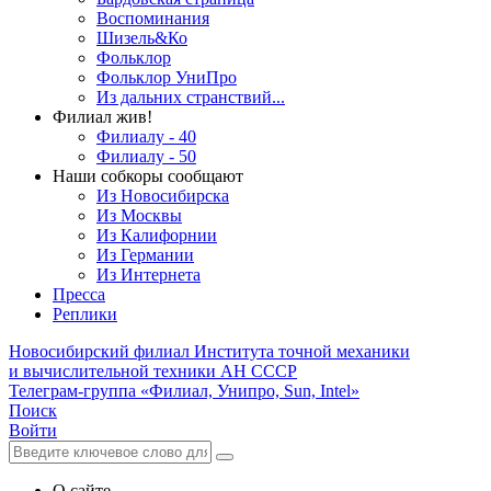
Воспоминания
Шизель&Ко
Фольклор
Фольклор УниПро
Из дальних странствий...
Филиал жив!
Филиалу - 40
Филиалу - 50
Наши собкоры сообщают
Из Новосибирска
Из Москвы
Из Калифорнии
Из Германии
Из Интернета
Пресса
Реплики
Новосибирский филиал
Института точной механики
и вычислительной техники АН СССР
Телеграм-группа «Филиал, Унипро, Sun, Intel»
Поиск
Войти
О сайте