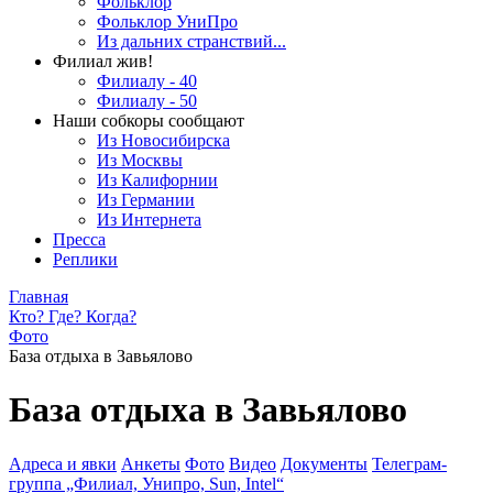
Фольклор
Фольклор УниПро
Из дальних странствий...
Филиал жив!
Филиалу - 40
Филиалу - 50
Наши собкоры сообщают
Из Новосибирска
Из Москвы
Из Калифорнии
Из Германии
Из Интернета
Пресса
Реплики
Главная
Кто? Где? Когда?
Фото
База отдыха в Завьялово
База отдыха в Завьялово
Адреса и явки
Анкеты
Фото
Видео
Документы
Телеграм-
группа „Филиал, Унипро, Sun, Intel“