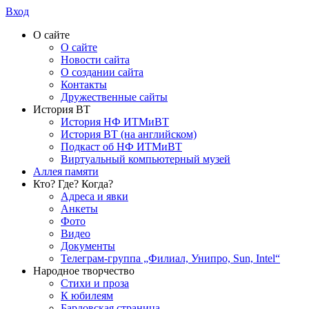
Вход
О сайте
О сайте
Новости сайта
О создании сайта
Контакты
Дружественные сайты
История ВТ
История НФ ИТМиВТ
История ВТ (на английском)
Подкаст об НФ ИТМиВТ
Виртуальный компьютерный музей
Аллея памяти
Кто? Где? Когда?
Адреса и явки
Анкеты
Фото
Видео
Документы
Телеграм-группа „Филиал, Унипро, Sun, Intel“
Народное творчество
Стихи и проза
К юбилеям
Бардовская страница