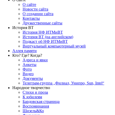
О сайте
Новости сайта
О создании сайта
Контакты
Дружественные сайты
История ВТ
История НФ ИТМиВТ
История ВТ (на английском)
Подкаст об НФ ИТМиВТ
Виртуальный компьютерный музей
Аллея памяти
Кто? Где? Когда?
Адреса и явки
Анкеты
Фото
Видео
Документы
Телеграм-группа „Филиал, Унипро, Sun, Intel“
Народное творчество
Стихи и проза
К юбилеям
Бардовская страница
Воспоминания
Шизель&Ко