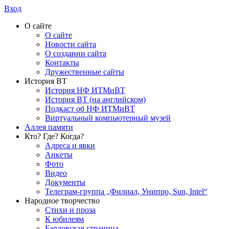
Вход
О сайте
О сайте
Новости сайта
О создании сайта
Контакты
Дружественные сайты
История ВТ
История НФ ИТМиВТ
История ВТ (на английском)
Подкаст об НФ ИТМиВТ
Виртуальный компьютерный музей
Аллея памяти
Кто? Где? Когда?
Адреса и явки
Анкеты
Фото
Видео
Документы
Телеграм-группа „Филиал, Унипро, Sun, Intel“
Народное творчество
Стихи и проза
К юбилеям
Бардовская страница