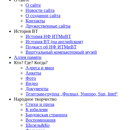
О сайте
Новости сайта
О создании сайта
Контакты
Дружественные сайты
История ВТ
История НФ ИТМиВТ
История ВТ (на английском)
Подкаст об НФ ИТМиВТ
Виртуальный компьютерный музей
Аллея памяти
Кто? Где? Когда?
Адреса и явки
Анкеты
Фото
Видео
Документы
Телеграм-группа „Филиал, Унипро, Sun, Intel“
Народное творчество
Стихи и проза
К юбилеям
Бардовская страница
Воспоминания
Шизель&Ко