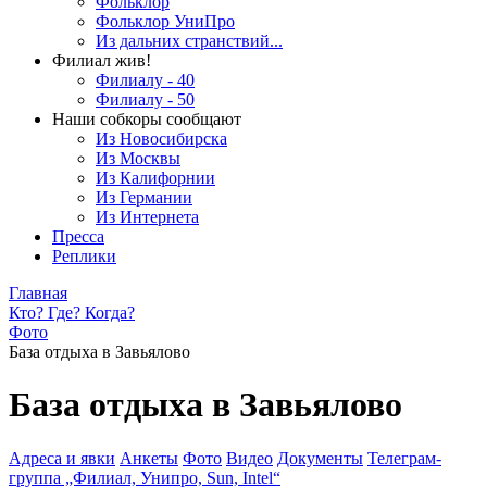
Фольклор
Фольклор УниПро
Из дальних странствий...
Филиал жив!
Филиалу - 40
Филиалу - 50
Наши собкоры сообщают
Из Новосибирска
Из Москвы
Из Калифорнии
Из Германии
Из Интернета
Пресса
Реплики
Главная
Кто? Где? Когда?
Фото
База отдыха в Завьялово
База отдыха в Завьялово
Адреса и явки
Анкеты
Фото
Видео
Документы
Телеграм-
группа „Филиал, Унипро, Sun, Intel“