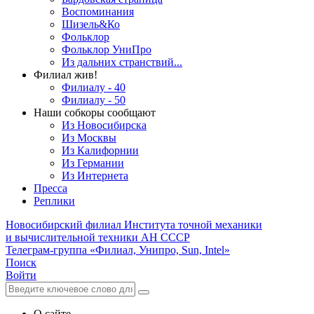
Воспоминания
Шизель&Ко
Фольклор
Фольклор УниПро
Из дальних странствий...
Филиал жив!
Филиалу - 40
Филиалу - 50
Наши собкоры сообщают
Из Новосибирска
Из Москвы
Из Калифорнии
Из Германии
Из Интернета
Пресса
Реплики
Новосибирский филиал
Института точной механики
и вычислительной техники АН СССР
Телеграм-группа «Филиал, Унипро, Sun, Intel»
Поиск
Войти
О сайте