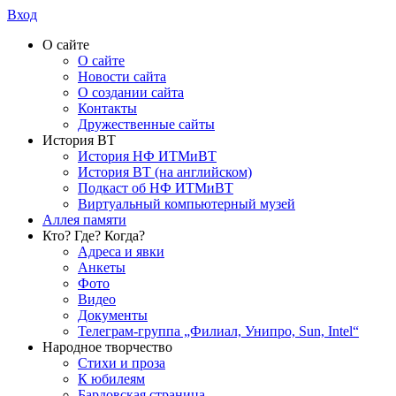
Вход
О сайте
О сайте
Новости сайта
О создании сайта
Контакты
Дружественные сайты
История ВТ
История НФ ИТМиВТ
История ВТ (на английском)
Подкаст об НФ ИТМиВТ
Виртуальный компьютерный музей
Аллея памяти
Кто? Где? Когда?
Адреса и явки
Анкеты
Фото
Видео
Документы
Телеграм-группа „Филиал, Унипро, Sun, Intel“
Народное творчество
Стихи и проза
К юбилеям
Бардовская страница