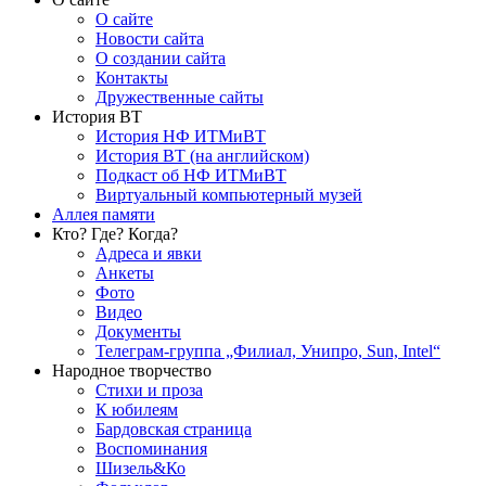
О сайте
Новости сайта
О создании сайта
Контакты
Дружественные сайты
История ВТ
История НФ ИТМиВТ
История ВТ (на английском)
Подкаст об НФ ИТМиВТ
Виртуальный компьютерный музей
Аллея памяти
Кто? Где? Когда?
Адреса и явки
Анкеты
Фото
Видео
Документы
Телеграм-группа „Филиал, Унипро, Sun, Intel“
Народное творчество
Стихи и проза
К юбилеям
Бардовская страница
Воспоминания
Шизель&Ко