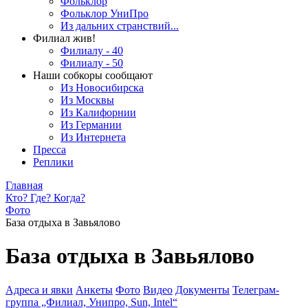
Фольклор
Фольклор УниПро
Из дальних странствий...
Филиал жив!
Филиалу - 40
Филиалу - 50
Наши собкоры сообщают
Из Новосибирска
Из Москвы
Из Калифорнии
Из Германии
Из Интернета
Пресса
Реплики
Главная
Кто? Где? Когда?
Фото
База отдыха в Завьялово
База отдыха в Завьялово
Адреса и явки
Анкеты
Фото
Видео
Документы
Телеграм-
группа „Филиал, Унипро, Sun, Intel“