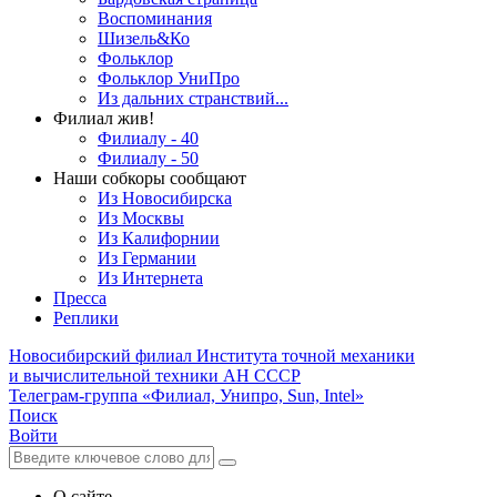
Воспоминания
Шизель&Ко
Фольклор
Фольклор УниПро
Из дальних странствий...
Филиал жив!
Филиалу - 40
Филиалу - 50
Наши собкоры сообщают
Из Новосибирска
Из Москвы
Из Калифорнии
Из Германии
Из Интернета
Пресса
Реплики
Новосибирский филиал
Института точной механики
и вычислительной техники АН СССР
Телеграм-группа «Филиал, Унипро, Sun, Intel»
Поиск
Войти
О сайте