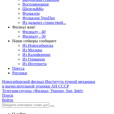
Воспоминания
Шизель&Ко
Фольклор
Фольклор УниПро
Из дальних странствий...
Филиал жив!
Филиалу - 40
Филиалу - 50
Наши собкоры сообщают
Из Новосибирска
Из Москвы
Из Калифорнии
Из Германии
Из Интернета
Пресса
Реплики
Новосибирский филиал
Института точной механики
и вычислительной техники АН СССР
Телеграм-группа «Филиал, Унипро, Sun, Intel»
Поиск
Войти
О сайте