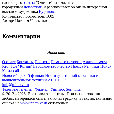
настоящего
салата
"Оливье", знакомит с
городскими
новостями
и рассказывает об очень интересной
выставке художника
Курилова
.
Количество просмотров: 1605
Автор: Наталья Черемных
Комментарии
Написать
О сайте
Контакты
Новости
Немного истории
Аллея памяти
Кто? Где? Когда?
Народное творчество
Пресса
Реплики
Поиск
Карта сайта
Новосибирский филиал
Института точной механики и
вычислительной техники АН СССР
info@nfitmivt.ru
Телеграм-группа «Филиал, Унипро, Sun, Intel»
© 2012 - 2026. Все права защищены. При использовании
любых материалов сайта, включая графику и тексты, активная
ссылка на
www.nfitmivt.ru
обязательна.