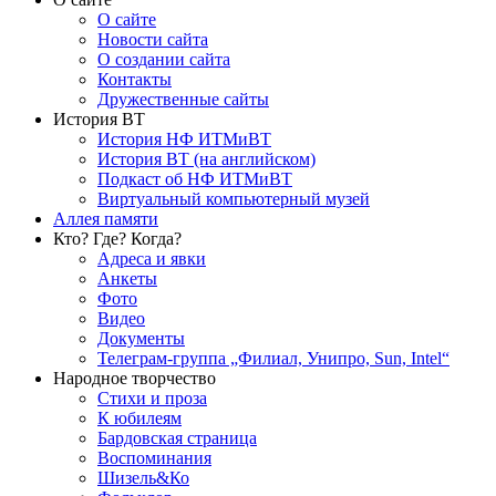
О сайте
Новости сайта
О создании сайта
Контакты
Дружественные сайты
История ВТ
История НФ ИТМиВТ
История ВТ (на английском)
Подкаст об НФ ИТМиВТ
Виртуальный компьютерный музей
Аллея памяти
Кто? Где? Когда?
Адреса и явки
Анкеты
Фото
Видео
Документы
Телеграм-группа „Филиал, Унипро, Sun, Intel“
Народное творчество
Стихи и проза
К юбилеям
Бардовская страница
Воспоминания
Шизель&Ко