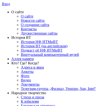
Вход
О сайте
О сайте
Новости сайта
О создании сайта
Контакты
Дружественные сайты
История ВТ
История НФ ИТМиВТ
История ВТ (на английском)
Подкаст об НФ ИТМиВТ
Виртуальный компьютерный музей
Аллея памяти
Кто? Где? Когда?
Адреса и явки
Анкеты
Фото
Видео
Документы
Телеграм-группа „Филиал, Унипро, Sun, Intel“
Народное творчество
Стихи и проза
К юбилеям
Бардовская страница