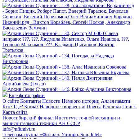
Еще фотографии
О сайте
Контакты
Новости
Немного истории
Аллея памяти
Кто? Где? Когда?
Народное творчество
Пресса
Реплики
Поиск
Карта сайта
Новосибирский филиал
Института точной механики и
вычислительной техники АН СССР
info@nfitmivt.ru
Телеграм-группа «Филиал, Унипро, Sun, Intel»