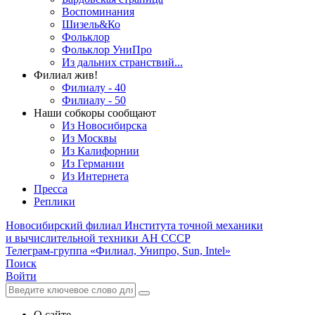
Воспоминания
Шизель&Ко
Фольклор
Фольклор УниПро
Из дальних странствий...
Филиал жив!
Филиалу - 40
Филиалу - 50
Наши собкоры сообщают
Из Новосибирска
Из Москвы
Из Калифорнии
Из Германии
Из Интернета
Пресса
Реплики
Новосибирский филиал
Института точной механики
и вычислительной техники АН СССР
Телеграм-группа «Филиал, Унипро, Sun, Intel»
Поиск
Войти
О сайте