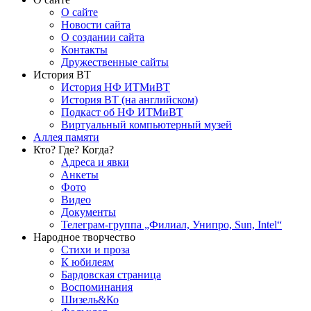
О сайте
Новости сайта
О создании сайта
Контакты
Дружественные сайты
История ВТ
История НФ ИТМиВТ
История ВТ (на английском)
Подкаст об НФ ИТМиВТ
Виртуальный компьютерный музей
Аллея памяти
Кто? Где? Когда?
Адреса и явки
Анкеты
Фото
Видео
Документы
Телеграм-группа „Филиал, Унипро, Sun, Intel“
Народное творчество
Стихи и проза
К юбилеям
Бардовская страница
Воспоминания
Шизель&Ко