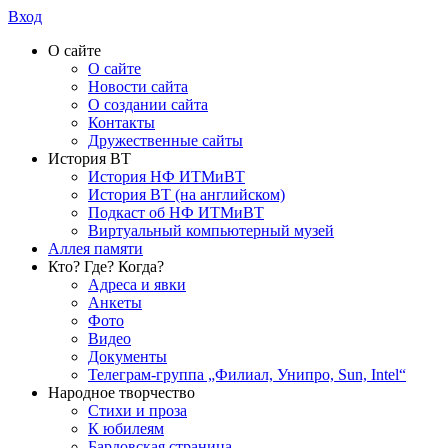
Вход
О сайте
О сайте
Новости сайта
О создании сайта
Контакты
Дружественные сайты
История ВТ
История НФ ИТМиВТ
История ВТ (на английском)
Подкаст об НФ ИТМиВТ
Виртуальный компьютерный музей
Аллея памяти
Кто? Где? Когда?
Адреса и явки
Анкеты
Фото
Видео
Документы
Телеграм-группа „Филиал, Унипро, Sun, Intel“
Народное творчество
Стихи и проза
К юбилеям
Бардовская страница