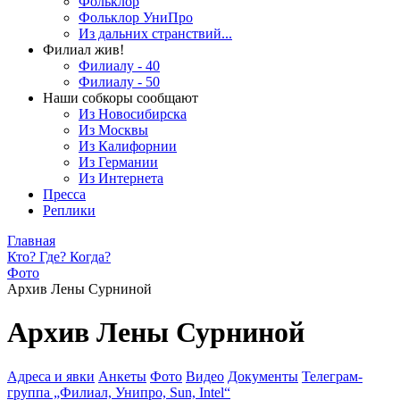
Фольклор
Фольклор УниПро
Из дальних странствий...
Филиал жив!
Филиалу - 40
Филиалу - 50
Наши собкоры сообщают
Из Новосибирска
Из Москвы
Из Калифорнии
Из Германии
Из Интернета
Пресса
Реплики
Главная
Кто? Где? Когда?
Фото
Архив Лены Сурниной
Архив Лены Сурниной
Адреса и явки
Анкеты
Фото
Видео
Документы
Телеграм-
группа „Филиал, Унипро, Sun, Intel“