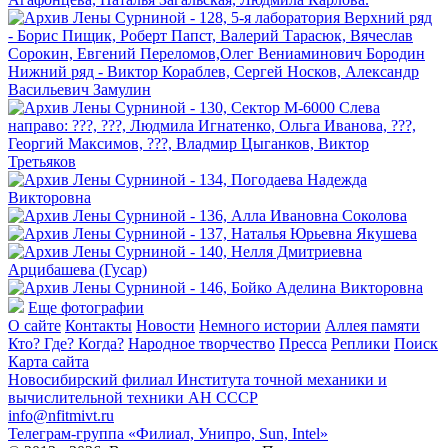
Еще фотографии
О сайте
Контакты
Новости
Немного истории
Аллея памяти
Кто? Где? Когда?
Народное творчество
Пресса
Реплики
Поиск
Карта сайта
Новосибирский филиал
Института точной механики и
вычислительной техники АН СССР
info@nfitmivt.ru
Телеграм-группа «Филиал, Унипро, Sun, Intel»