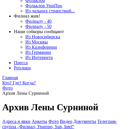
Фольклор
Фольклор УниПро
Из дальних странствий...
Филиал жив!
Филиалу - 40
Филиалу - 50
Наши собкоры сообщают
Из Новосибирска
Из Москвы
Из Калифорнии
Из Германии
Из Интернета
Пресса
Реплики
Главная
Кто? Где? Когда?
Фото
Архив Лены Сурниной
Архив Лены Сурниной
Адреса и явки
Анкеты
Фото
Видео
Документы
Телеграм-
группа „Филиал, Унипро, Sun, Intel“