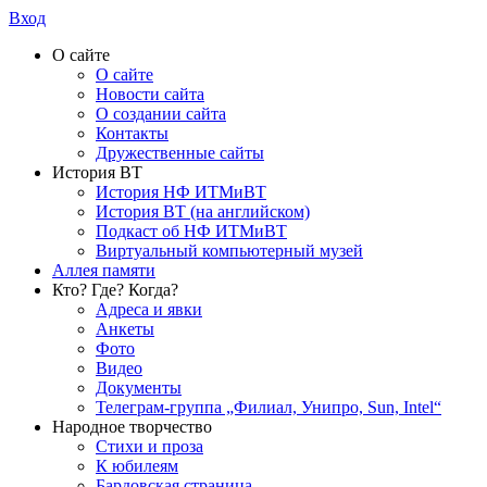
Вход
О сайте
О сайте
Новости сайта
О создании сайта
Контакты
Дружественные сайты
История ВТ
История НФ ИТМиВТ
История ВТ (на английском)
Подкаст об НФ ИТМиВТ
Виртуальный компьютерный музей
Аллея памяти
Кто? Где? Когда?
Адреса и явки
Анкеты
Фото
Видео
Документы
Телеграм-группа „Филиал, Унипро, Sun, Intel“
Народное творчество
Стихи и проза
К юбилеям
Бардовская страница