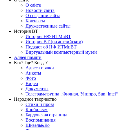
О сайте
Новости сайта
О создании сайта
Контакты
Дружественные сайты
История ВТ
История НФ ИТМиВТ
История ВТ (на английском)
Подкаст об НФ ИТМиВТ
Виртуальный компьютерный музей
Аллея памяти
Кто? Где? Когда?
Адреса и явки
Анкеты
Фото
Видео
Документы
Телеграм-группа „Филиал, Унипро, Sun, Intel“
Народное творчество
Стихи и проза
К юбилеям
Бардовская страница
Воспоминания
Шизель&Ко