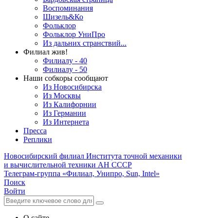
Воспоминания
Шизель&Ко
Фольклор
Фольклор УниПро
Из дальних странствий...
Филиал жив!
Филиалу - 40
Филиалу - 50
Наши собкоры сообщают
Из Новосибирска
Из Москвы
Из Калифорнии
Из Германии
Из Интернета
Пресса
Реплики
Новосибирский филиал
Института точной механики
и вычислительной техники АН СССР
Телеграм-группа «Филиал, Унипро, Sun, Intel»
Поиск
Войти
О сайте