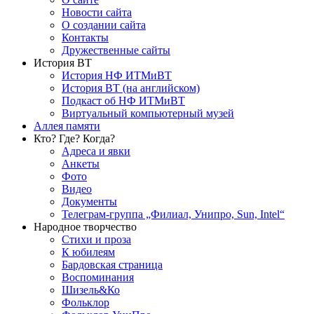
Новости сайта
О создании сайта
Контакты
Дружественные сайты
История ВТ
История НФ ИТМиВТ
История ВТ (на английском)
Подкаст об НФ ИТМиВТ
Виртуальный компьютерный музей
Аллея памяти
Кто? Где? Когда?
Адреса и явки
Анкеты
Фото
Видео
Документы
Телеграм-группа „Филиал, Унипро, Sun, Intel“
Народное творчество
Стихи и проза
К юбилеям
Бардовская страница
Воспоминания
Шизель&Ко
Фольклор