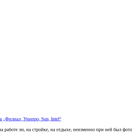
 „Филиал, Унипро, Sun, Intel“
на работе ли, на стройке, на отдыхе, неизменно при ней был фо