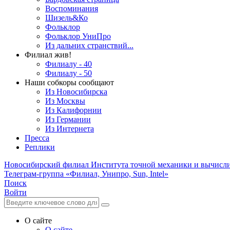
Воспоминания
Шизель&Ко
Фольклор
Фольклор УниПро
Из дальних странствий...
Филиал жив!
Филиалу - 40
Филиалу - 50
Наши собкоры сообщают
Из Новосибирска
Из Москвы
Из Калифорнии
Из Германии
Из Интернета
Пресса
Реплики
Новосибирский филиал
Института точной механики и вычисл
Телеграм-группа «Филиал, Унипро, Sun, Intel»
Поиск
Войти
О сайте
О сайте