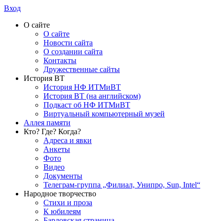
Вход
О сайте
О сайте
Новости сайта
О создании сайта
Контакты
Дружественные сайты
История ВТ
История НФ ИТМиВТ
История ВТ (на английском)
Подкаст об НФ ИТМиВТ
Виртуальный компьютерный музей
Аллея памяти
Кто? Где? Когда?
Адреса и явки
Анкеты
Фото
Видео
Документы
Телеграм-группа „Филиал, Унипро, Sun, Intel“
Народное творчество
Стихи и проза
К юбилеям
Бардовская страница