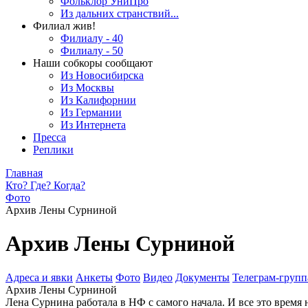
Фольклор УниПро
Из дальних странствий...
Филиал жив!
Филиалу - 40
Филиалу - 50
Наши собкоры сообщают
Из Новосибирска
Из Москвы
Из Калифорнии
Из Германии
Из Интернета
Пресса
Реплики
Главная
Кто? Где? Когда?
Фото
Архив Лены Сурниной
Архив Лены Сурниной
Адреса и явки
Анкеты
Фото
Видео
Документы
Телеграм-группа
Архив Лены Сурниной
Лена Сурнина работала в НФ с самого начала. И все это время 