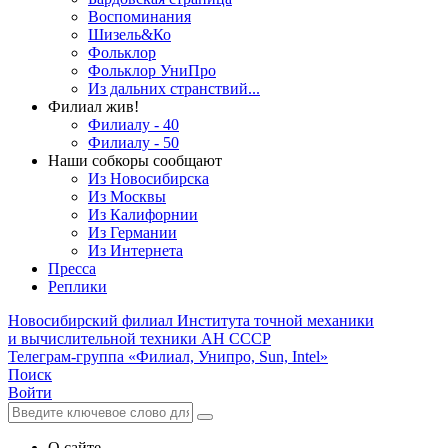
Воспоминания
Шизель&Ко
Фольклор
Фольклор УниПро
Из дальних странствий...
Филиал жив!
Филиалу - 40
Филиалу - 50
Наши собкоры сообщают
Из Новосибирска
Из Москвы
Из Калифорнии
Из Германии
Из Интернета
Пресса
Реплики
Новосибирский филиал
Института точной механики
и вычислительной техники АН СССР
Телеграм-группа «Филиал, Унипро, Sun, Intel»
Поиск
Войти
О сайте