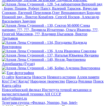
Еще фотографии
О сайте
Контакты
Новости
Немного истории
Аллея памяти
Кто? Где? Когда?
Народное творчество
Пресса
Реплики
Поиск
Карта сайта
Новосибирский филиал
Института точной механики и
вычислительной техники АН СССР
info@nfitmivt.ru
Телеграм-группа «Филиал, Унипро, Sun, Intel»