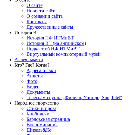
О сайте
Новости сайта
О создании сайта
Контакты
Дружественные сайты
История ВТ
История НФ ИТМиВТ
История ВТ (на английском)
Подкаст об НФ ИТМиВТ
Виртуальный компьютерный музей
Аллея памяти
Кто? Где? Когда?
Адреса и явки
Анкеты
Фото
Видео
Документы
Телеграм-группа „Филиал, Унипро, Sun, Intel“
Народное творчество
Стихи и проза
К юбилеям
Бардовская страница
Воспоминания
Шизель&Ко