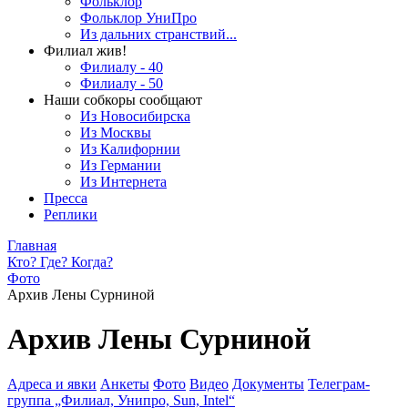
Фольклор
Фольклор УниПро
Из дальних странствий...
Филиал жив!
Филиалу - 40
Филиалу - 50
Наши собкоры сообщают
Из Новосибирска
Из Москвы
Из Калифорнии
Из Германии
Из Интернета
Пресса
Реплики
Главная
Кто? Где? Когда?
Фото
Архив Лены Сурниной
Архив Лены Сурниной
Адреса и явки
Анкеты
Фото
Видео
Документы
Телеграм-
группа „Филиал, Унипро, Sun, Intel“