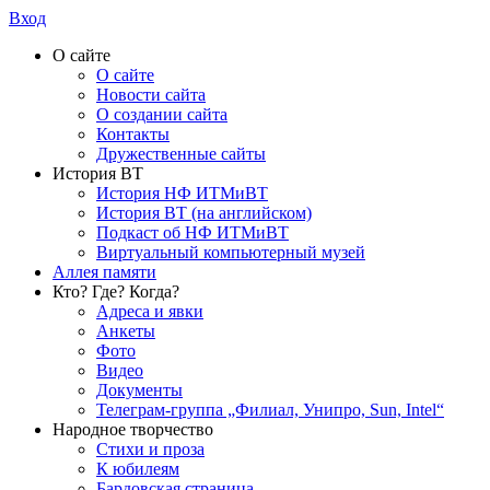
Вход
О сайте
О сайте
Новости сайта
О создании сайта
Контакты
Дружественные сайты
История ВТ
История НФ ИТМиВТ
История ВТ (на английском)
Подкаст об НФ ИТМиВТ
Виртуальный компьютерный музей
Аллея памяти
Кто? Где? Когда?
Адреса и явки
Анкеты
Фото
Видео
Документы
Телеграм-группа „Филиал, Унипро, Sun, Intel“
Народное творчество
Стихи и проза
К юбилеям
Бардовская страница