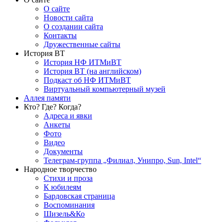
О сайте
Новости сайта
О создании сайта
Контакты
Дружественные сайты
История ВТ
История НФ ИТМиВТ
История ВТ (на английском)
Подкаст об НФ ИТМиВТ
Виртуальный компьютерный музей
Аллея памяти
Кто? Где? Когда?
Адреса и явки
Анкеты
Фото
Видео
Документы
Телеграм-группа „Филиал, Унипро, Sun, Intel“
Народное творчество
Стихи и проза
К юбилеям
Бардовская страница
Воспоминания
Шизель&Ко