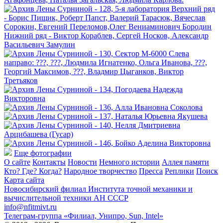
Еще фотографии
О сайте
Контакты
Новости
Немного истории
Аллея памяти
Кто? Где? Когда?
Народное творчество
Пресса
Реплики
Поиск
Карта сайта
Новосибирский филиал
Института точной механики и
вычислительной техники АН СССР
info@nfitmivt.ru
Телеграм-группа «Филиал, Унипро, Sun, Intel»