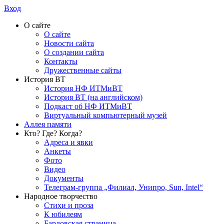
Вход
О сайте
О сайте
Новости сайта
О создании сайта
Контакты
Дружественные сайты
История ВТ
История НФ ИТМиВТ
История ВТ (на английском)
Подкаст об НФ ИТМиВТ
Виртуальный компьютерный музей
Аллея памяти
Кто? Где? Когда?
Адреса и явки
Анкеты
Фото
Видео
Документы
Телеграм-группа „Филиал, Унипро, Sun, Intel“
Народное творчество
Стихи и проза
К юбилеям
Бардовская страница