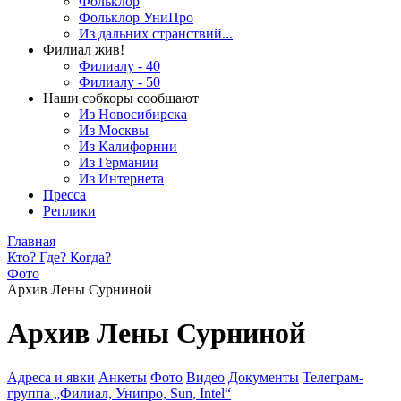
Фольклор
Фольклор УниПро
Из дальних странствий...
Филиал жив!
Филиалу - 40
Филиалу - 50
Наши собкоры сообщают
Из Новосибирска
Из Москвы
Из Калифорнии
Из Германии
Из Интернета
Пресса
Реплики
Главная
Кто? Где? Когда?
Фото
Архив Лены Сурниной
Архив Лены Сурниной
Адреса и явки
Анкеты
Фото
Видео
Документы
Телеграм-
группа „Филиал, Унипро, Sun, Intel“