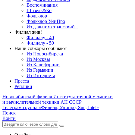
Воспоминания
Шизель&Ко
Фольклор
Фольклор УниПро
Из дальних странствий...
Филиал жив!
Филиалу - 40
Филиалу - 50
Наши собкоры сообщают
Из Новосибирска
Из Москвы
Из Калифорнии
Из Германии
Из Интернета
Пресса
Реплики
Новосибирский филиал
Института точной механики
и вычислительной техники АН СССР
Телеграм-группа «Филиал, Унипро, Sun, Intel»
Поиск
Войти
О сайте