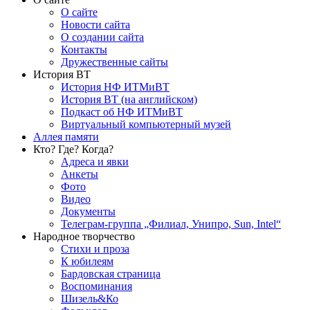
О сайте
Новости сайта
О создании сайта
Контакты
Дружественные сайты
История ВТ
История НФ ИТМиВТ
История ВТ (на английском)
Подкаст об НФ ИТМиВТ
Виртуальный компьютерный музей
Аллея памяти
Кто? Где? Когда?
Адреса и явки
Анкеты
Фото
Видео
Документы
Телеграм-группа „Филиал, Унипро, Sun, Intel“
Народное творчество
Стихи и проза
К юбилеям
Бардовская страница
Воспоминания
Шизель&Ко