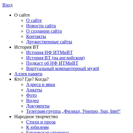
Вход
О сайте
О сайте
Новости сайта
О создании сайта
Контакты
Дружественные сайты
История ВТ
История НФ ИТМиВТ
История ВТ (на английском)
Подкаст об НФ ИТМиВТ
Виртуальный компьютерный музей
Аллея памяти
Кто? Где? Когда?
Адреса и явки
Анкеты
Фото
Видео
Документы
Телеграм-группа „Филиал, Унипро, Sun, Intel“
Народное творчество
Стихи и проза
К юбилеям
Бардовская страница