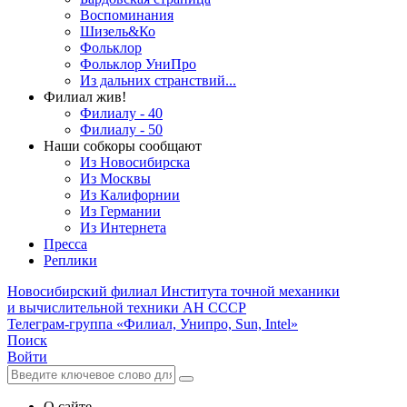
Воспоминания
Шизель&Ко
Фольклор
Фольклор УниПро
Из дальних странствий...
Филиал жив!
Филиалу - 40
Филиалу - 50
Наши собкоры сообщают
Из Новосибирска
Из Москвы
Из Калифорнии
Из Германии
Из Интернета
Пресса
Реплики
Новосибирский филиал
Института точной механики
и вычислительной техники АН СССР
Телеграм-группа «Филиал, Унипро, Sun, Intel»
Поиск
Войти
О сайте