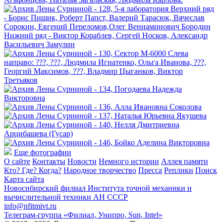
Еще фотографии
О сайте
Контакты
Новости
Немного истории
Аллея памяти
Кто? Где? Когда?
Народное творчество
Пресса
Реплики
Поиск
Карта сайта
Новосибирский филиал
Института точной механики и
вычислительной техники АН СССР
info@nfitmivt.ru
Телеграм-группа «Филиал, Унипро, Sun, Intel»