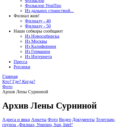
Фольклор
Фольклор УниПро
Из дальних странствий...
Филиал жив!
Филиалу - 40
Филиалу - 50
Наши собкоры сообщают
Из Новосибирска
Из Москвы
Из Калифорнии
Из Германии
Из Интернета
Пресса
Реплики
Главная
Кто? Где? Когда?
Фото
Архив Лены Сурниной
Архив Лены Сурниной
Адреса и явки
Анкеты
Фото
Видео
Документы
Телеграм-
группа „Филиал, Унипро, Sun, Intel“