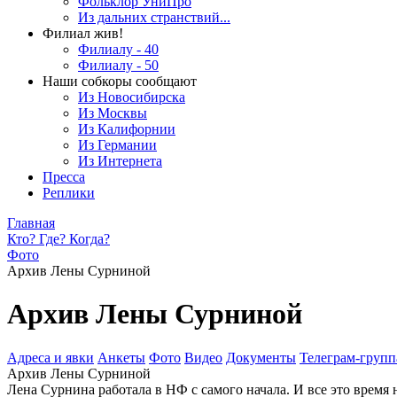
Фольклор УниПро
Из дальних странствий...
Филиал жив!
Филиалу - 40
Филиалу - 50
Наши собкоры сообщают
Из Новосибирска
Из Москвы
Из Калифорнии
Из Германии
Из Интернета
Пресса
Реплики
Главная
Кто? Где? Когда?
Фото
Архив Лены Сурниной
Архив Лены Сурниной
Адреса и явки
Анкеты
Фото
Видео
Документы
Телеграм-группа
Архив Лены Сурниной
Лена Сурнина работала в НФ с самого начала. И все это время 