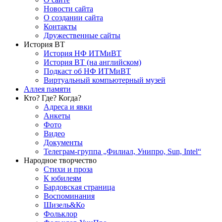
Новости сайта
О создании сайта
Контакты
Дружественные сайты
История ВТ
История НФ ИТМиВТ
История ВТ (на английском)
Подкаст об НФ ИТМиВТ
Виртуальный компьютерный музей
Аллея памяти
Кто? Где? Когда?
Адреса и явки
Анкеты
Фото
Видео
Документы
Телеграм-группа „Филиал, Унипро, Sun, Intel“
Народное творчество
Стихи и проза
К юбилеям
Бардовская страница
Воспоминания
Шизель&Ко
Фольклор