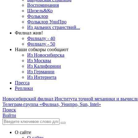
Воспоминания
Шизель&Ко
Фольклор
Фольклор УниПро
Из дальних странствий...
Филиал жив!
Филиалу - 40
Филиалу - 50
Наши собкоры сообщают
Из Новосибирска
Из Москвы
Из Калифорнии
Из Германии
Из Интернета
Пресса
Реплики
Новосибирский филиал
Института точной механики и вычисл
Телеграм-группа «Филиал, Унипро, Sun, Intel»
Поиск
Войти
О сайте
О сайте