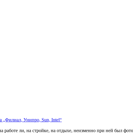
 „Филиал, Унипро, Sun, Intel“
на работе ли, на стройке, на отдыхе, неизменно при ней был фо