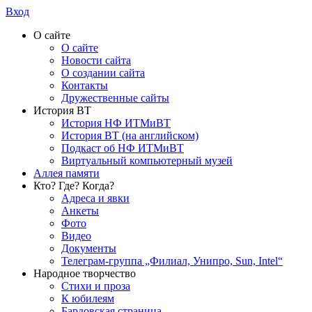
Вход
О сайте
О сайте
Новости сайта
О создании сайта
Контакты
Дружественные сайты
История ВТ
История НФ ИТМиВТ
История ВТ (на английском)
Подкаст об НФ ИТМиВТ
Виртуальный компьютерный музей
Аллея памяти
Кто? Где? Когда?
Адреса и явки
Анкеты
Фото
Видео
Документы
Телеграм-группа „Филиал, Унипро, Sun, Intel“
Народное творчество
Стихи и проза
К юбилеям
Бардовская страница