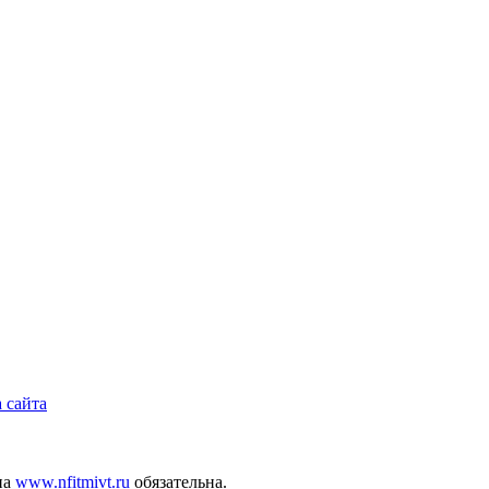
 сайта
на
www.nfitmivt.ru
обязательна.