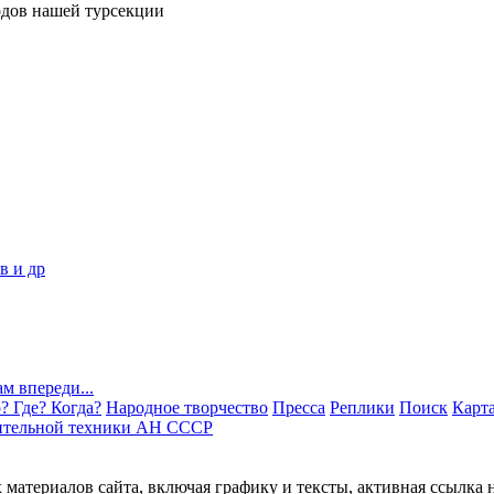
одов нашей турсекции
? Где? Когда?
Народное творчество
Пресса
Реплики
Поиск
Карта
ительной техники АН СССР
материалов сайта, включая графику и тексты, активная ссылка 