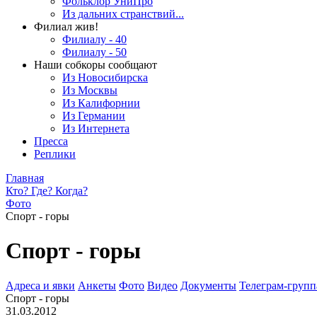
Фольклор УниПро
Из дальних странствий...
Филиал жив!
Филиалу - 40
Филиалу - 50
Наши собкоры сообщают
Из Новосибирска
Из Москвы
Из Калифорнии
Из Германии
Из Интернета
Пресса
Реплики
Главная
Кто? Где? Когда?
Фото
Спорт - горы
Спорт - горы
Адреса и явки
Анкеты
Фото
Видео
Документы
Телеграм-группа
Спорт - горы
31.03.2012