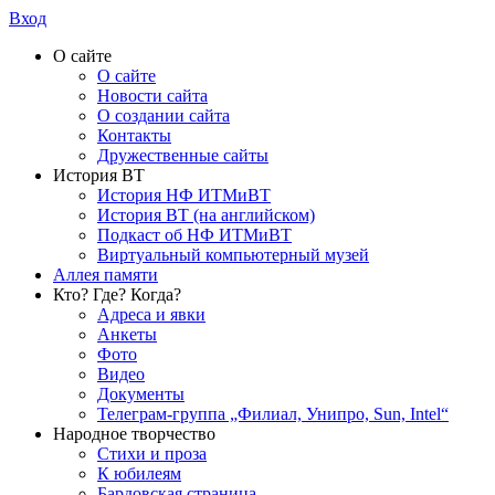
Вход
О сайте
О сайте
Новости сайта
О создании сайта
Контакты
Дружественные сайты
История ВТ
История НФ ИТМиВТ
История ВТ (на английском)
Подкаст об НФ ИТМиВТ
Виртуальный компьютерный музей
Аллея памяти
Кто? Где? Когда?
Адреса и явки
Анкеты
Фото
Видео
Документы
Телеграм-группа „Филиал, Унипро, Sun, Intel“
Народное творчество
Стихи и проза
К юбилеям
Бардовская страница