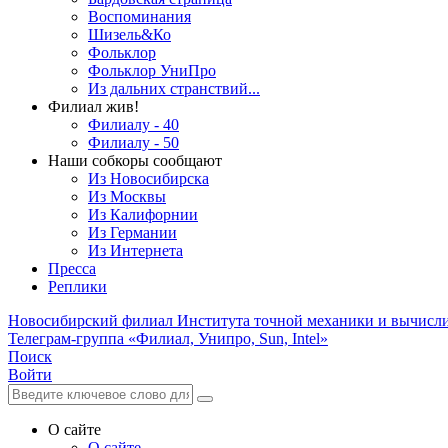
Воспоминания
Шизель&Ко
Фольклор
Фольклор УниПро
Из дальних странствий...
Филиал жив!
Филиалу - 40
Филиалу - 50
Наши собкоры сообщают
Из Новосибирска
Из Москвы
Из Калифорнии
Из Германии
Из Интернета
Пресса
Реплики
Новосибирский филиал
Института точной механики и вычисл
Телеграм-группа «Филиал, Унипро, Sun, Intel»
Поиск
Войти
О сайте
О сайте