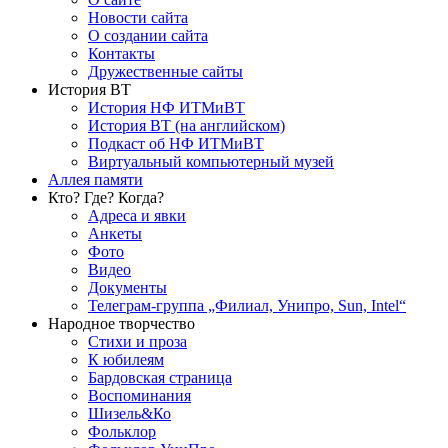
Новости сайта
О создании сайта
Контакты
Дружественные сайты
История ВТ
История НФ ИТМиВТ
История ВТ (на английском)
Подкаст об НФ ИТМиВТ
Виртуальный компьютерный музей
Аллея памяти
Кто? Где? Когда?
Адреса и явки
Анкеты
Фото
Видео
Документы
Телеграм-группа „Филиал, Унипро, Sun, Intel“
Народное творчество
Стихи и проза
К юбилеям
Бардовская страница
Воспоминания
Шизель&Ко
Фольклор