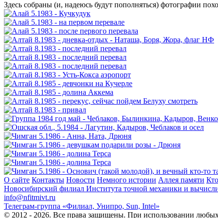
Здесь собраны (и, надеюсь будут пополняться) фотографии пох
О сайте
Контакты
Новости
Немного истории
Аллея памяти
Кто
Новосибирский филиал
Института точной механики и вычисл
info@nfitmivt.ru
Телеграм-группа «Филиал, Унипро, Sun, Intel»
© 2012 - 2026. Все права защищены. При использовании любых 