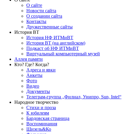
О сайте
Новости сайта
О создании сайта
Контакты
Дружественные сайты
История ВТ
История НФ ИТМиВТ
История ВТ (на английском)
Подкаст об НФ ИТМиВТ
Виртуальный компьютерный музей
Аллея памяти
Кто? Где? Когда?
Адреса и явки
Анкеты
Фото
Видео
Документы
Телеграм-группа „Филиал, Унипро, Sun, Intel“
Народное творчество
Стихи и проза
К юбилеям
Бардовская страница
Воспоминания
Шизель&Ко