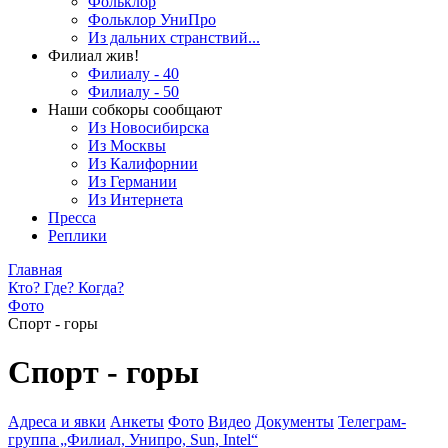
Фольклор
Фольклор УниПро
Из дальних странствий...
Филиал жив!
Филиалу - 40
Филиалу - 50
Наши собкоры сообщают
Из Новосибирска
Из Москвы
Из Калифорнии
Из Германии
Из Интернета
Пресса
Реплики
Главная
Кто? Где? Когда?
Фото
Спорт - горы
Спорт - горы
Адреса и явки
Анкеты
Фото
Видео
Документы
Телеграм-
группа „Филиал, Унипро, Sun, Intel“