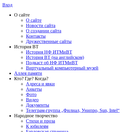
Вход
О сайте
О сайте
Новости сайта
О создании сайта
Контакты
Дружественные сайты
История ВТ
История НФ ИТМиВТ
История ВТ (на английском)
Подкаст об НФ ИТМиВТ
Виртуальный компьютерный музей
Аллея памяти
Кто? Где? Когда?
Адреса и явки
Анкеты
Фото
Видео
Документы
Телеграм-группа „Филиал, Унипро, Sun, Intel“
Народное творчество
Стихи и проза
К юбилеям
Бардовская страница