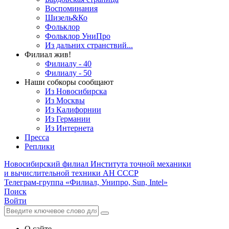
Воспоминания
Шизель&Ко
Фольклор
Фольклор УниПро
Из дальних странствий...
Филиал жив!
Филиалу - 40
Филиалу - 50
Наши собкоры сообщают
Из Новосибирска
Из Москвы
Из Калифорнии
Из Германии
Из Интернета
Пресса
Реплики
Новосибирский филиал
Института точной механики
и вычислительной техники АН СССР
Телеграм-группа «Филиал, Унипро, Sun, Intel»
Поиск
Войти
О сайте