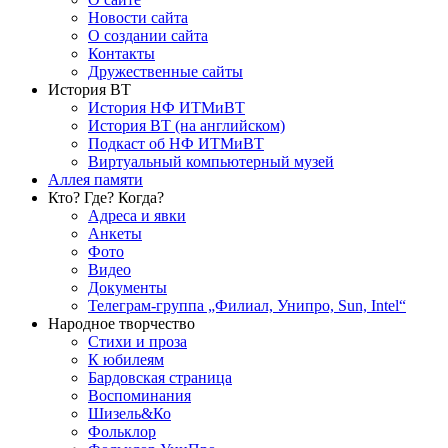
Новости сайта
О создании сайта
Контакты
Дружественные сайты
История ВТ
История НФ ИТМиВТ
История ВТ (на английском)
Подкаст об НФ ИТМиВТ
Виртуальный компьютерный музей
Аллея памяти
Кто? Где? Когда?
Адреса и явки
Анкеты
Фото
Видео
Документы
Телеграм-группа „Филиал, Унипро, Sun, Intel“
Народное творчество
Стихи и проза
К юбилеям
Бардовская страница
Воспоминания
Шизель&Ко
Фольклор