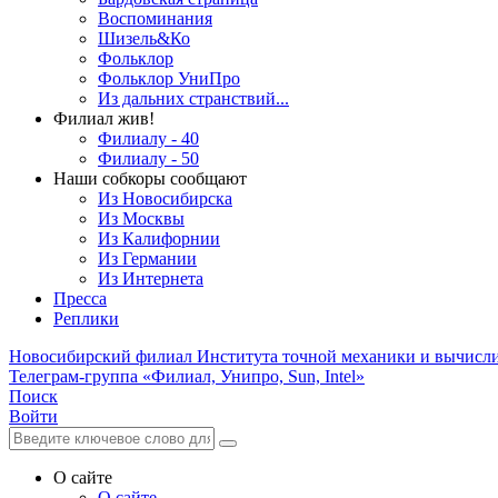
Воспоминания
Шизель&Ко
Фольклор
Фольклор УниПро
Из дальних странствий...
Филиал жив!
Филиалу - 40
Филиалу - 50
Наши собкоры сообщают
Из Новосибирска
Из Москвы
Из Калифорнии
Из Германии
Из Интернета
Пресса
Реплики
Новосибирский филиал
Института точной механики и вычисл
Телеграм-группа «Филиал, Унипро, Sun, Intel»
Поиск
Войти
О сайте
О сайте