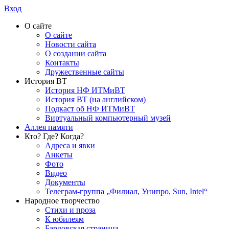
Вход
О сайте
О сайте
Новости сайта
О создании сайта
Контакты
Дружественные сайты
История ВТ
История НФ ИТМиВТ
История ВТ (на английском)
Подкаст об НФ ИТМиВТ
Виртуальный компьютерный музей
Аллея памяти
Кто? Где? Когда?
Адреса и явки
Анкеты
Фото
Видео
Документы
Телеграм-группа „Филиал, Унипро, Sun, Intel“
Народное творчество
Стихи и проза
К юбилеям
Бардовская страница