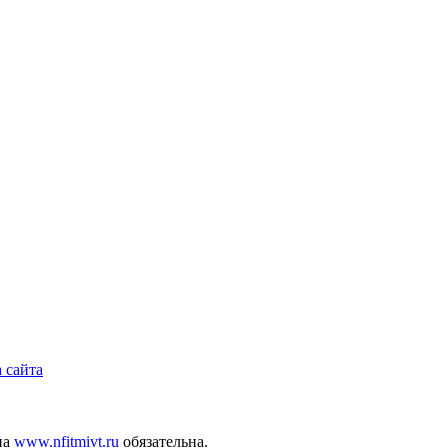
 сайта
на
www.nfitmivt.ru
обязательна.