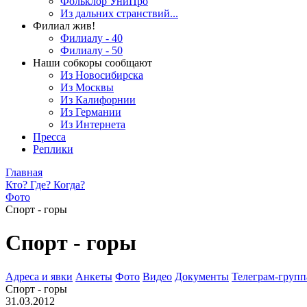
Фольклор УниПро
Из дальних странствий...
Филиал жив!
Филиалу - 40
Филиалу - 50
Наши собкоры сообщают
Из Новосибирска
Из Москвы
Из Калифорнии
Из Германии
Из Интернета
Пресса
Реплики
Главная
Кто? Где? Когда?
Фото
Спорт - горы
Спорт - горы
Адреса и явки
Анкеты
Фото
Видео
Документы
Телеграм-группа
Спорт - горы
31.03.2012