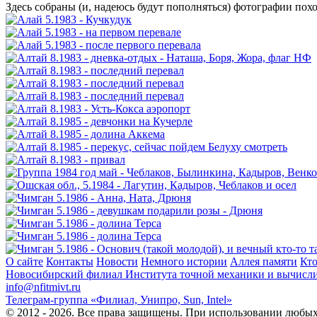
Здесь собраны (и, надеюсь будут пополняться) фотографии пох
О сайте
Контакты
Новости
Немного истории
Аллея памяти
Кто
Новосибирский филиал
Института точной механики и вычисл
info@nfitmivt.ru
Телеграм-группа «Филиал, Унипро, Sun, Intel»
© 2012 - 2026. Все права защищены. При использовании любых 