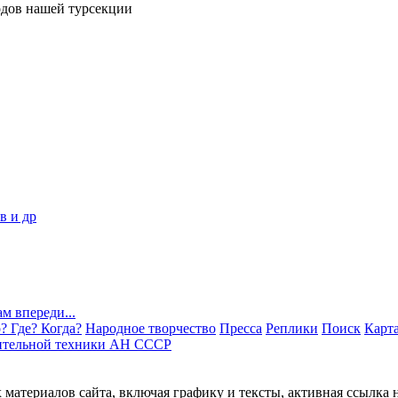
одов нашей турсекции
? Где? Когда?
Народное творчество
Пресса
Реплики
Поиск
Карта
ительной техники АН СССР
материалов сайта, включая графику и тексты, активная ссылка 