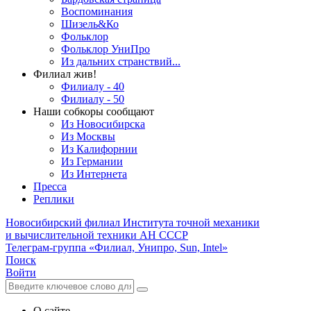
Воспоминания
Шизель&Ко
Фольклор
Фольклор УниПро
Из дальних странствий...
Филиал жив!
Филиалу - 40
Филиалу - 50
Наши собкоры сообщают
Из Новосибирска
Из Москвы
Из Калифорнии
Из Германии
Из Интернета
Пресса
Реплики
Новосибирский филиал
Института точной механики
и вычислительной техники АН СССР
Телеграм-группа «Филиал, Унипро, Sun, Intel»
Поиск
Войти
О сайте