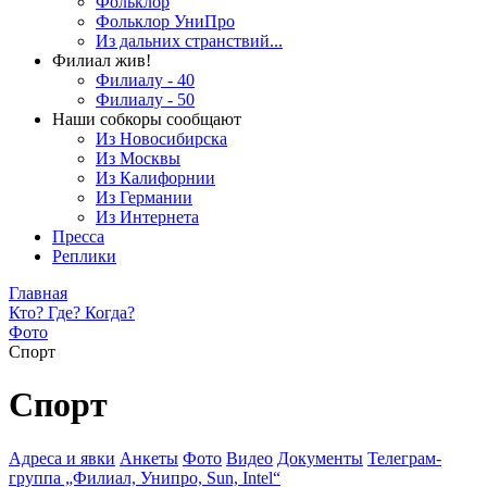
Фольклор
Фольклор УниПро
Из дальних странствий...
Филиал жив!
Филиалу - 40
Филиалу - 50
Наши собкоры сообщают
Из Новосибирска
Из Москвы
Из Калифорнии
Из Германии
Из Интернета
Пресса
Реплики
Главная
Кто? Где? Когда?
Фото
Спорт
Спорт
Адреса и явки
Анкеты
Фото
Видео
Документы
Телеграм-
группа „Филиал, Унипро, Sun, Intel“