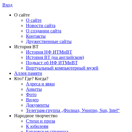
Вход
О сайте
О сайте
Новости сайта
О создании сайта
Контакты
Дружественные сайты
История ВТ
История НФ ИТМиВТ
История ВТ (на английском)
Подкаст об НФ ИТМиВТ
Виртуальный компьютерный музей
Аллея памяти
Кто? Где? Когда?
Адреса и явки
Анкеты
Фото
Видео
Документы
Телеграм-группа „Филиал, Унипро, Sun, Intel“
Народное творчество
Стихи и проза
К юбилеям
Бардовская страница