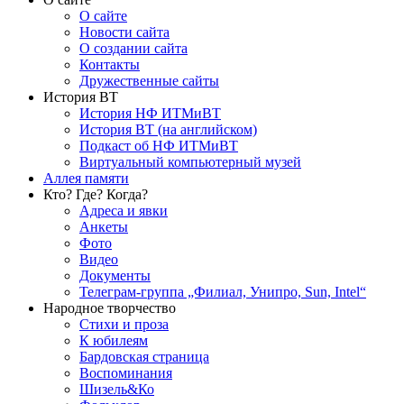
О сайте
Новости сайта
О создании сайта
Контакты
Дружественные сайты
История ВТ
История НФ ИТМиВТ
История ВТ (на английском)
Подкаст об НФ ИТМиВТ
Виртуальный компьютерный музей
Аллея памяти
Кто? Где? Когда?
Адреса и явки
Анкеты
Фото
Видео
Документы
Телеграм-группа „Филиал, Унипро, Sun, Intel“
Народное творчество
Стихи и проза
К юбилеям
Бардовская страница
Воспоминания
Шизель&Ко