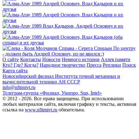
О сайте
Контакты
Новости
Немного истории
Аллея памяти
Кто? Где? Когда?
Народное творчество
Пресса
Реплики
Поиск
Карта сайта
Новосибирский филиал
Института точной механики и
вычислительной техники АН СССР
info@nfitmivt.ru
Телеграм-группа «Филиал, Унипро, Sun, Intel»
© 2012 - 2026. Все права защищены. При использовании
любых материалов сайта, включая графику и тексты, активная
ссылка на
www.nfitmivt.ru
обязательна.