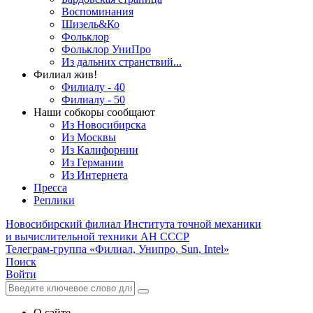
Воспоминания
Шизель&Ко
Фольклор
Фольклор УниПро
Из дальних странствий...
Филиал жив!
Филиалу - 40
Филиалу - 50
Наши собкоры сообщают
Из Новосибирска
Из Москвы
Из Калифорнии
Из Германии
Из Интернета
Пресса
Реплики
Новосибирский филиал
Института точной механики
и вычислительной техники АН СССР
Телеграм-группа «Филиал, Унипро, Sun, Intel»
Поиск
Войти
О сайте