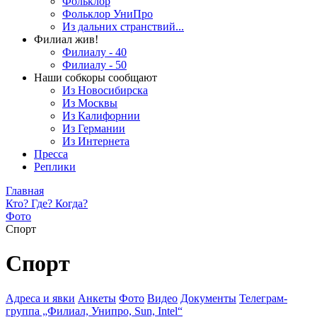
Фольклор
Фольклор УниПро
Из дальних странствий...
Филиал жив!
Филиалу - 40
Филиалу - 50
Наши собкоры сообщают
Из Новосибирска
Из Москвы
Из Калифорнии
Из Германии
Из Интернета
Пресса
Реплики
Главная
Кто? Где? Когда?
Фото
Спорт
Спорт
Адреса и явки
Анкеты
Фото
Видео
Документы
Телеграм-
группа „Филиал, Унипро, Sun, Intel“