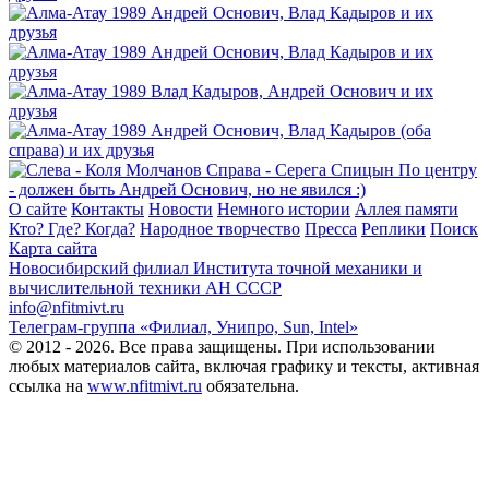
О сайте
Контакты
Новости
Немного истории
Аллея памяти
Кто? Где? Когда?
Народное творчество
Пресса
Реплики
Поиск
Карта сайта
Новосибирский филиал
Института точной механики и
вычислительной техники АН СССР
info@nfitmivt.ru
Телеграм-группа «Филиал, Унипро, Sun, Intel»
© 2012 - 2026. Все права защищены. При использовании
любых материалов сайта, включая графику и тексты, активная
ссылка на
www.nfitmivt.ru
обязательна.