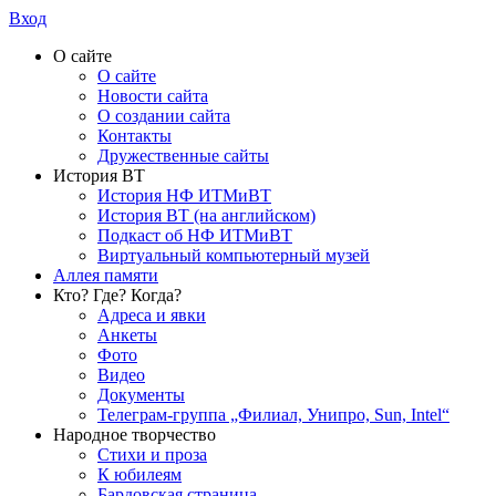
Вход
О сайте
О сайте
Новости сайта
О создании сайта
Контакты
Дружественные сайты
История ВТ
История НФ ИТМиВТ
История ВТ (на английском)
Подкаст об НФ ИТМиВТ
Виртуальный компьютерный музей
Аллея памяти
Кто? Где? Когда?
Адреса и явки
Анкеты
Фото
Видео
Документы
Телеграм-группа „Филиал, Унипро, Sun, Intel“
Народное творчество
Стихи и проза
К юбилеям
Бардовская страница