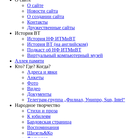
О сайте
Новости сайта
О создании сайта
Контакты
Дружественные сайты
История ВТ
История НФ ИТМиВТ
История ВТ (на английском)
Подкаст об НФ ИТМиВТ
Виртуальный компьютерный музей
Аллея памяти
Кто? Где? Когда?
Адреса и явки
Анкеты
Фото
Видео
Документы
Телеграм-группа „Филиал, Унипро, Sun, Intel“
Народное творчество
Стихи и проза
К юбилеям
Бардовская страница
Воспоминания
Шизель&Ко