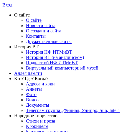
Вход
О сайте
О сайте
Новости сайта
О создании сайта
Контакты
Дружественные сайты
История ВТ
История НФ ИТМиВТ
История ВТ (на английском)
Подкаст об НФ ИТМиВТ
Виртуальный компьютерный музей
Аллея памяти
Кто? Где? Когда?
Адреса и явки
Анкеты
Фото
Видео
Документы
Телеграм-группа „Филиал, Унипро, Sun, Intel“
Народное творчество
Стихи и проза
К юбилеям
Бардовская страница