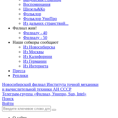
Воспоминания
Шизель&Ко
Фольклор
Фольклор УниПро
Из дальних странствий...
Филиал жив!
Филиалу - 40
Филиалу - 50
Наши собкоры сообщают
Из Новосибирска
Из Москвы
Из Калифорнии
Из Германии
Из Интернета
Пресса
Реплики
Новосибирский филиал
Института точной механики
и вычислительной техники АН СССР
Телеграм-группа «Филиал, Унипро, Sun, Intel»
Поиск
Войти
О сайте