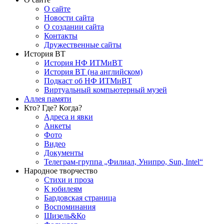
О сайте
Новости сайта
О создании сайта
Контакты
Дружественные сайты
История ВТ
История НФ ИТМиВТ
История ВТ (на английском)
Подкаст об НФ ИТМиВТ
Виртуальный компьютерный музей
Аллея памяти
Кто? Где? Когда?
Адреса и явки
Анкеты
Фото
Видео
Документы
Телеграм-группа „Филиал, Унипро, Sun, Intel“
Народное творчество
Стихи и проза
К юбилеям
Бардовская страница
Воспоминания
Шизель&Ко