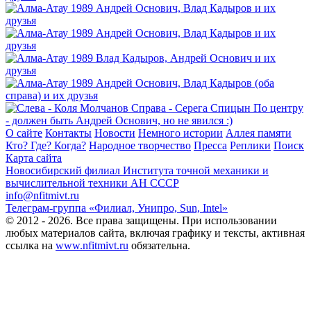
О сайте
Контакты
Новости
Немного истории
Аллея памяти
Кто? Где? Когда?
Народное творчество
Пресса
Реплики
Поиск
Карта сайта
Новосибирский филиал
Института точной механики и
вычислительной техники АН СССР
info@nfitmivt.ru
Телеграм-группа «Филиал, Унипро, Sun, Intel»
© 2012 - 2026. Все права защищены. При использовании
любых материалов сайта, включая графику и тексты, активная
ссылка на
www.nfitmivt.ru
обязательна.