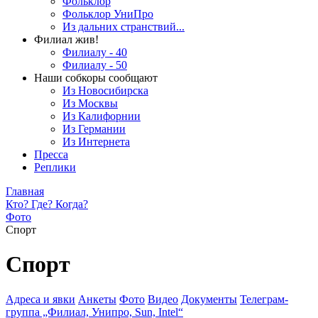
Фольклор
Фольклор УниПро
Из дальних странствий...
Филиал жив!
Филиалу - 40
Филиалу - 50
Наши собкоры сообщают
Из Новосибирска
Из Москвы
Из Калифорнии
Из Германии
Из Интернета
Пресса
Реплики
Главная
Кто? Где? Когда?
Фото
Спорт
Спорт
Адреса и явки
Анкеты
Фото
Видео
Документы
Телеграм-
группа „Филиал, Унипро, Sun, Intel“