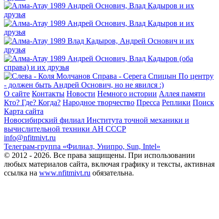
О сайте
Контакты
Новости
Немного истории
Аллея памяти
Кто? Где? Когда?
Народное творчество
Пресса
Реплики
Поиск
Карта сайта
Новосибирский филиал
Института точной механики и
вычислительной техники АН СССР
info@nfitmivt.ru
Телеграм-группа «Филиал, Унипро, Sun, Intel»
© 2012 - 2026. Все права защищены. При использовании
любых материалов сайта, включая графику и тексты, активная
ссылка на
www.nfitmivt.ru
обязательна.