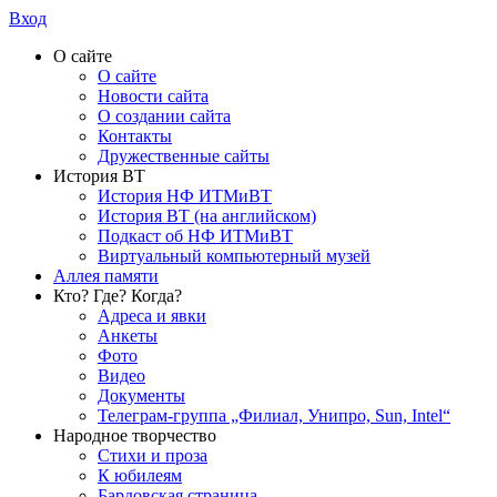
Вход
О сайте
О сайте
Новости сайта
О создании сайта
Контакты
Дружественные сайты
История ВТ
История НФ ИТМиВТ
История ВТ (на английском)
Подкаст об НФ ИТМиВТ
Виртуальный компьютерный музей
Аллея памяти
Кто? Где? Когда?
Адреса и явки
Анкеты
Фото
Видео
Документы
Телеграм-группа „Филиал, Унипро, Sun, Intel“
Народное творчество
Стихи и проза
К юбилеям
Бардовская страница