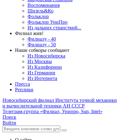
Воспоминания
Шизель&Ко
Фольклор
Фольклор УниПро
Из дальних странствий...
Филиал жив!
Филиалу - 40
Филиалу - 50
Наши собкоры сообщают
Из Новосибирска
Из Москвы
Из Калифорнии
Из Германии
Из Интернета
Пресса
Реплики
Новосибирский филиал
Института точной механики
и вычислительной техники АН СССР
Телеграм-группа «Филиал, Унипро, Sun, Intel»
Поиск
Войти
О сайте