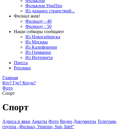
Фольклор
Фольклор УниПро
Из дальних странствий...
Филиал жив!
Филиалу - 40
Филиалу - 50
Наши собкоры сообщают
Из Новосибирска
Из Москвы
Из Калифорнии
Из Германии
Из Интернета
Пресса
Реплики
Главная
Кто? Где? Когда?
Фото
Спорт
Спорт
Адреса и явки
Анкеты
Фото
Видео
Документы
Телеграм-
группа „Филиал, Унипро, Sun, Intel“