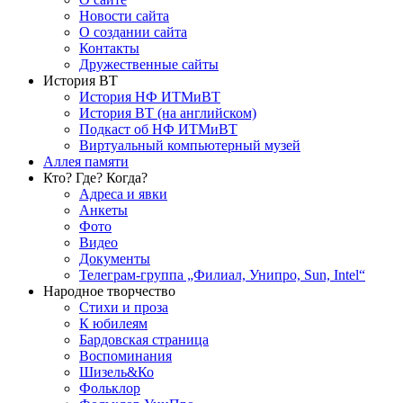
Новости сайта
О создании сайта
Контакты
Дружественные сайты
История ВТ
История НФ ИТМиВТ
История ВТ (на английском)
Подкаст об НФ ИТМиВТ
Виртуальный компьютерный музей
Аллея памяти
Кто? Где? Когда?
Адреса и явки
Анкеты
Фото
Видео
Документы
Телеграм-группа „Филиал, Унипро, Sun, Intel“
Народное творчество
Стихи и проза
К юбилеям
Бардовская страница
Воспоминания
Шизель&Ко
Фольклор