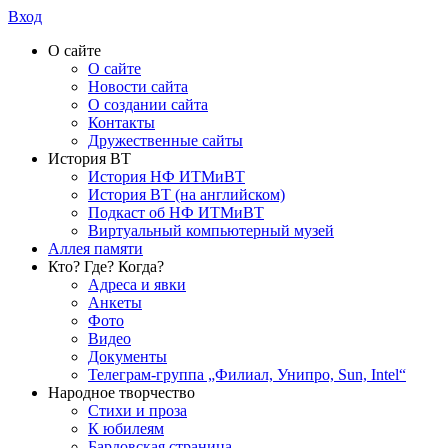
Вход
О сайте
О сайте
Новости сайта
О создании сайта
Контакты
Дружественные сайты
История ВТ
История НФ ИТМиВТ
История ВТ (на английском)
Подкаст об НФ ИТМиВТ
Виртуальный компьютерный музей
Аллея памяти
Кто? Где? Когда?
Адреса и явки
Анкеты
Фото
Видео
Документы
Телеграм-группа „Филиал, Унипро, Sun, Intel“
Народное творчество
Стихи и проза
К юбилеям
Бардовская страница