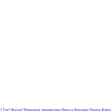
? Где? Когда?
Народное творчество
Пресса
Реплики
Поиск
Карта