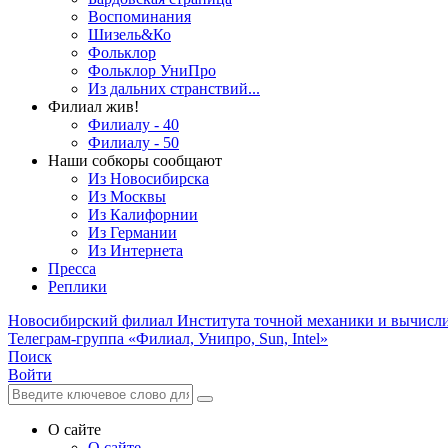
Воспоминания
Шизель&Ко
Фольклор
Фольклор УниПро
Из дальних странствий...
Филиал жив!
Филиалу - 40
Филиалу - 50
Наши собкоры сообщают
Из Новосибирска
Из Москвы
Из Калифорнии
Из Германии
Из Интернета
Пресса
Реплики
Новосибирский филиал
Института точной механики и вычисл
Телеграм-группа «Филиал, Унипро, Sun, Intel»
Поиск
Войти
О сайте
О сайте