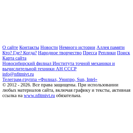
О сайте
Контакты
Новости
Немного истории
Аллея памяти
Кто? Где? Когда?
Народное творчество
Пресса
Реплики
Поиск
Карта сайта
Новосибирский филиал
Института точной механики и
вычислительной техники АН СССР
info@nfitmivt.ru
Телеграм-группа «Филиал, Унипро, Sun, Intel»
© 2012 - 2026. Все права защищены. При использовании
любых материалов сайта, включая графику и тексты, активная
ссылка на
www.nfitmivt.ru
обязательна.