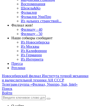
Воспоминания
Шизель&Ко
Фольклор
Фольклор УниПро
Из дальних странствий...
Филиал жив!
Филиалу - 40
Филиалу - 50
Наши собкоры сообщают
Из Новосибирска
Из Москвы
Из Калифорнии
Из Германии
Из Интернета
Пресса
Реплики
Новосибирский филиал
Института точной механики
и вычислительной техники АН СССР
Телеграм-группа «Филиал, Унипро, Sun, Intel»
Поиск
Войти
О сайте