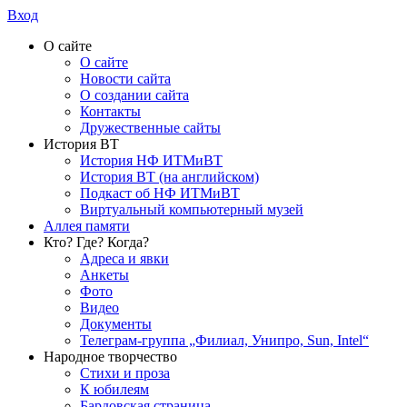
Вход
О сайте
О сайте
Новости сайта
О создании сайта
Контакты
Дружественные сайты
История ВТ
История НФ ИТМиВТ
История ВТ (на английском)
Подкаст об НФ ИТМиВТ
Виртуальный компьютерный музей
Аллея памяти
Кто? Где? Когда?
Адреса и явки
Анкеты
Фото
Видео
Документы
Телеграм-группа „Филиал, Унипро, Sun, Intel“
Народное творчество
Стихи и проза
К юбилеям
Бардовская страница