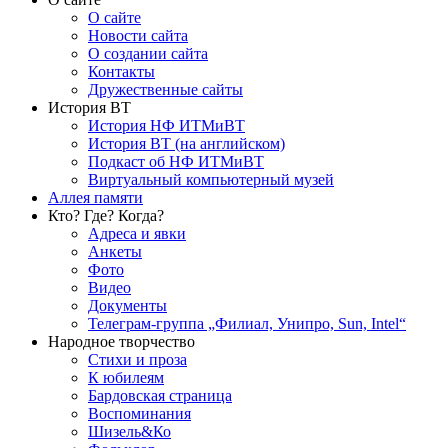
О сайте
Новости сайта
О создании сайта
Контакты
Дружественные сайты
История ВТ
История НФ ИТМиВТ
История ВТ (на английском)
Подкаст об НФ ИТМиВТ
Виртуальный компьютерный музей
Аллея памяти
Кто? Где? Когда?
Адреса и явки
Анкеты
Фото
Видео
Документы
Телеграм-группа „Филиал, Унипро, Sun, Intel“
Народное творчество
Стихи и проза
К юбилеям
Бардовская страница
Воспоминания
Шизель&Ко