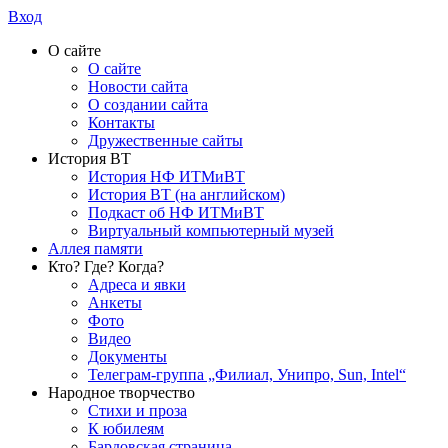
Вход
О сайте
О сайте
Новости сайта
О создании сайта
Контакты
Дружественные сайты
История ВТ
История НФ ИТМиВТ
История ВТ (на английском)
Подкаст об НФ ИТМиВТ
Виртуальный компьютерный музей
Аллея памяти
Кто? Где? Когда?
Адреса и явки
Анкеты
Фото
Видео
Документы
Телеграм-группа „Филиал, Унипро, Sun, Intel“
Народное творчество
Стихи и проза
К юбилеям
Бардовская страница