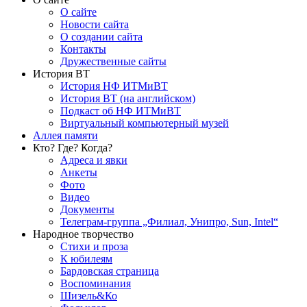
О сайте
Новости сайта
О создании сайта
Контакты
Дружественные сайты
История ВТ
История НФ ИТМиВТ
История ВТ (на английском)
Подкаст об НФ ИТМиВТ
Виртуальный компьютерный музей
Аллея памяти
Кто? Где? Когда?
Адреса и явки
Анкеты
Фото
Видео
Документы
Телеграм-группа „Филиал, Унипро, Sun, Intel“
Народное творчество
Стихи и проза
К юбилеям
Бардовская страница
Воспоминания
Шизель&Ко