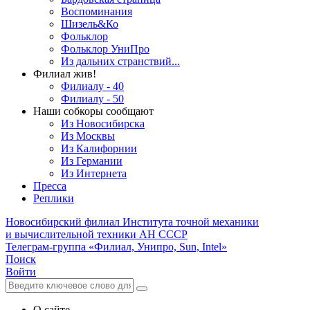
Воспоминания
Шизель&Ко
Фольклор
Фольклор УниПро
Из дальних странствий...
Филиал жив!
Филиалу - 40
Филиалу - 50
Наши собкоры сообщают
Из Новосибирска
Из Москвы
Из Калифорнии
Из Германии
Из Интернета
Пресса
Реплики
Новосибирский филиал
Института точной механики
и вычислительной техники АН СССР
Телеграм-группа «Филиал, Унипро, Sun, Intel»
Поиск
Войти
О сайте