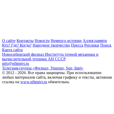
О сайте
Контакты
Новости
Немного истории
Аллея памяти
Кто? Где? Когда?
Народное творчество
Пресса
Реплики
Поиск
Карта сайта
Новосибирский филиал
Института точной механики и
вычислительной техники АН СССР
info@nfitmivt.ru
Телеграм-группа «Филиал, Унипро, Sun, Intel»
© 2012 - 2026. Все права защищены. При использовании
любых материалов сайта, включая графику и тексты, активная
ссылка на
www.nfitmivt.ru
обязательна.