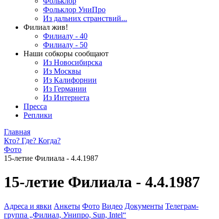
Фольклор
Фольклор УниПро
Из дальних странствий...
Филиал жив!
Филиалу - 40
Филиалу - 50
Наши собкоры сообщают
Из Новосибирска
Из Москвы
Из Калифорнии
Из Германии
Из Интернета
Пресса
Реплики
Главная
Кто? Где? Когда?
Фото
15-летие Филиала - 4.4.1987
15-летие Филиала - 4.4.1987
Адреса и явки
Анкеты
Фото
Видео
Документы
Телеграм-
группа „Филиал, Унипро, Sun, Intel“