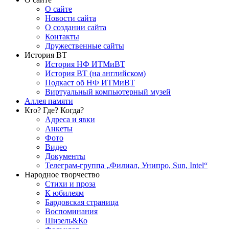
О сайте
Новости сайта
О создании сайта
Контакты
Дружественные сайты
История ВТ
История НФ ИТМиВТ
История ВТ (на английском)
Подкаст об НФ ИТМиВТ
Виртуальный компьютерный музей
Аллея памяти
Кто? Где? Когда?
Адреса и явки
Анкеты
Фото
Видео
Документы
Телеграм-группа „Филиал, Унипро, Sun, Intel“
Народное творчество
Стихи и проза
К юбилеям
Бардовская страница
Воспоминания
Шизель&Ко