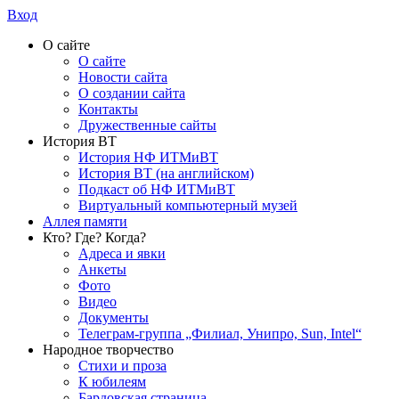
Вход
О сайте
О сайте
Новости сайта
О создании сайта
Контакты
Дружественные сайты
История ВТ
История НФ ИТМиВТ
История ВТ (на английском)
Подкаст об НФ ИТМиВТ
Виртуальный компьютерный музей
Аллея памяти
Кто? Где? Когда?
Адреса и явки
Анкеты
Фото
Видео
Документы
Телеграм-группа „Филиал, Унипро, Sun, Intel“
Народное творчество
Стихи и проза
К юбилеям
Бардовская страница