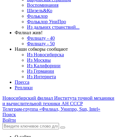
Воспоминания
Шизель&Ко
Фольклор
Фольклор УниПро
Из дальних странствий...
Филиал жив!
Филиалу - 40
Филиалу - 50
Наши собкоры сообщают
Из Новосибирска
Из Москвы
Из Калифорнии
Из Германии
Из Интернета
Пресса
Реплики
Новосибирский филиал
Института точной механики
и вычислительной техники АН СССР
Телеграм-группа «Филиал, Унипро, Sun, Intel»
Поиск
Войти
О сайте