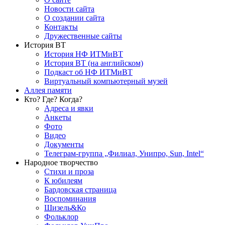
Новости сайта
О создании сайта
Контакты
Дружественные сайты
История ВТ
История НФ ИТМиВТ
История ВТ (на английском)
Подкаст об НФ ИТМиВТ
Виртуальный компьютерный музей
Аллея памяти
Кто? Где? Когда?
Адреса и явки
Анкеты
Фото
Видео
Документы
Телеграм-группа „Филиал, Унипро, Sun, Intel“
Народное творчество
Стихи и проза
К юбилеям
Бардовская страница
Воспоминания
Шизель&Ко
Фольклор