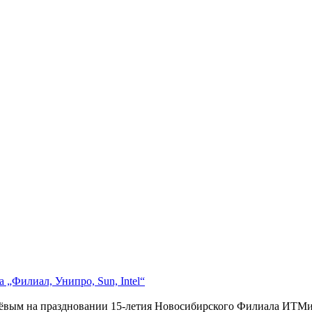
 „Филиал, Унипро, Sun, Intel“
ёвым на праздновании 15-летия Новосибирского Филиала ИТМиВ