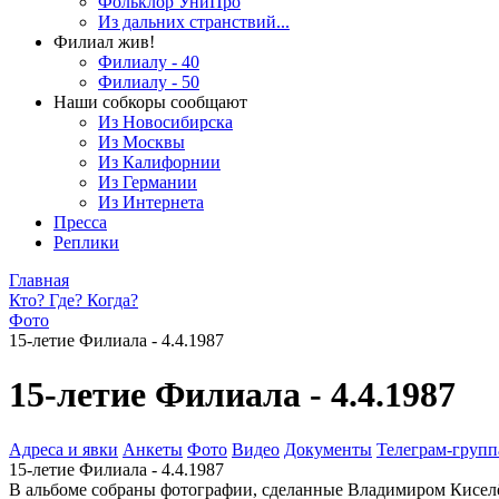
Фольклор УниПро
Из дальних странствий...
Филиал жив!
Филиалу - 40
Филиалу - 50
Наши собкоры сообщают
Из Новосибирска
Из Москвы
Из Калифорнии
Из Германии
Из Интернета
Пресса
Реплики
Главная
Кто? Где? Когда?
Фото
15-летие Филиала - 4.4.1987
15-летие Филиала - 4.4.1987
Адреса и явки
Анкеты
Фото
Видео
Документы
Телеграм-группа
15-летие Филиала - 4.4.1987
В альбоме собраны фотографии, сделанные Владимиром Кисел