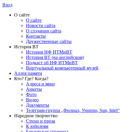
Вход
О сайте
О сайте
Новости сайта
О создании сайта
Контакты
Дружественные сайты
История ВТ
История НФ ИТМиВТ
История ВТ (на английском)
Подкаст об НФ ИТМиВТ
Виртуальный компьютерный музей
Аллея памяти
Кто? Где? Когда?
Адреса и явки
Анкеты
Фото
Видео
Документы
Телеграм-группа „Филиал, Унипро, Sun, Intel“
Народное творчество
Стихи и проза
К юбилеям
Бардовская страница