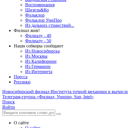
Воспоминания
Шизель&Ко
Фольклор
Фольклор УниПро
Из дальних странствий...
Филиал жив!
Филиалу - 40
Филиалу - 50
Наши собкоры сообщают
Из Новосибирска
Из Москвы
Из Калифорнии
Из Германии
Из Интернета
Пресса
Реплики
Новосибирский филиал
Института точной механики и вычисл
Телеграм-группа «Филиал, Унипро, Sun, Intel»
Поиск
Войти
О сайте
О сайте