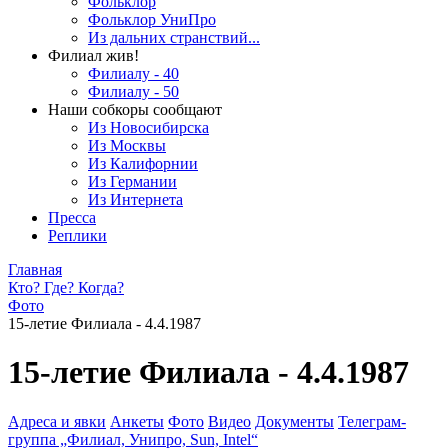
Фольклор
Фольклор УниПро
Из дальних странствий...
Филиал жив!
Филиалу - 40
Филиалу - 50
Наши собкоры сообщают
Из Новосибирска
Из Москвы
Из Калифорнии
Из Германии
Из Интернета
Пресса
Реплики
Главная
Кто? Где? Когда?
Фото
15-летие Филиала - 4.4.1987
15-летие Филиала - 4.4.1987
Адреса и явки
Анкеты
Фото
Видео
Документы
Телеграм-
группа „Филиал, Унипро, Sun, Intel“