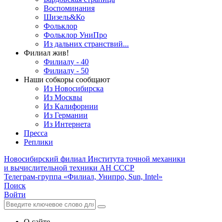
Воспоминания
Шизель&Ко
Фольклор
Фольклор УниПро
Из дальних странствий...
Филиал жив!
Филиалу - 40
Филиалу - 50
Наши собкоры сообщают
Из Новосибирска
Из Москвы
Из Калифорнии
Из Германии
Из Интернета
Пресса
Реплики
Новосибирский филиал
Института точной механики
и вычислительной техники АН СССР
Телеграм-группа «Филиал, Унипро, Sun, Intel»
Поиск
Войти
О сайте