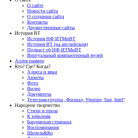
О сайте
Новости сайта
О создании сайта
Контакты
Дружественные сайты
История ВТ
История НФ ИТМиВТ
История ВТ (на английском)
Подкаст об НФ ИТМиВТ
Виртуальный компьютерный музей
Аллея памяти
Кто? Где? Когда?
Адреса и явки
Анкеты
Фото
Видео
Документы
Телеграм-группа „Филиал, Унипро, Sun, Intel“
Народное творчество
Стихи и проза
К юбилеям
Бардовская страница
Воспоминания
Шизель&Ко