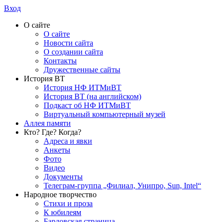
Вход
О сайте
О сайте
Новости сайта
О создании сайта
Контакты
Дружественные сайты
История ВТ
История НФ ИТМиВТ
История ВТ (на английском)
Подкаст об НФ ИТМиВТ
Виртуальный компьютерный музей
Аллея памяти
Кто? Где? Когда?
Адреса и явки
Анкеты
Фото
Видео
Документы
Телеграм-группа „Филиал, Унипро, Sun, Intel“
Народное творчество
Стихи и проза
К юбилеям
Бардовская страница