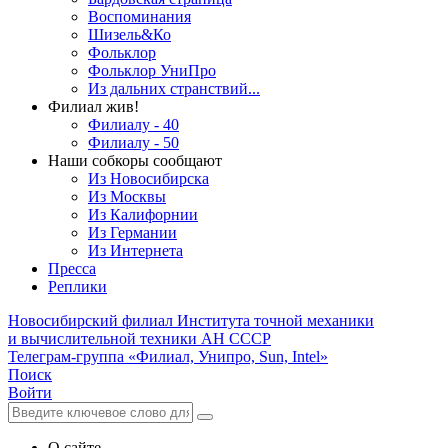
Воспоминания
Шизель&Ко
Фольклор
Фольклор УниПро
Из дальних странствий...
Филиал жив!
Филиалу - 40
Филиалу - 50
Наши собкоры сообщают
Из Новосибирска
Из Москвы
Из Калифорнии
Из Германии
Из Интернета
Пресса
Реплики
Новосибирский филиал
Института точной механики
и вычислительной техники АН СССР
Телеграм-группа «Филиал, Унипро, Sun, Intel»
Поиск
Войти
О сайте