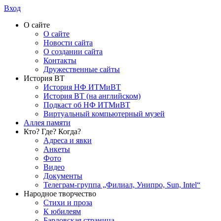
Вход
О сайте
О сайте
Новости сайта
О создании сайта
Контакты
Дружественные сайты
История ВТ
История НФ ИТМиВТ
История ВТ (на английском)
Подкаст об НФ ИТМиВТ
Виртуальный компьютерный музей
Аллея памяти
Кто? Где? Когда?
Адреса и явки
Анкеты
Фото
Видео
Документы
Телеграм-группа „Филиал, Унипро, Sun, Intel“
Народное творчество
Стихи и проза
К юбилеям
Бардовская страница