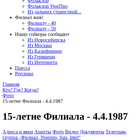
Фольклор
Фольклор УниПро
Из дальних странствий...
Филиал жив!
Филиалу - 40
Филиалу - 50
Наши собкоры сообщают
Из Новосибирска
Из Москвы
Из Калифорнии
Из Германии
Из Интернета
Пресса
Реплики
Главная
Кто? Где? Когда?
Фото
15-летие Филиала - 4.4.1987
15-летие Филиала - 4.4.1987
Адреса и явки
Анкеты
Фото
Видео
Документы
Телеграм-
группа „Филиал, Унипро, Sun, Intel“