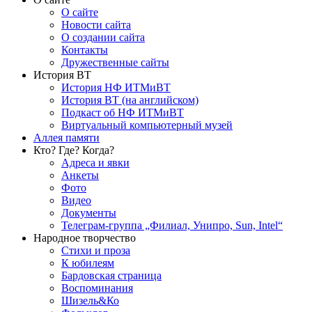
О сайте
Новости сайта
О создании сайта
Контакты
Дружественные сайты
История ВТ
История НФ ИТМиВТ
История ВТ (на английском)
Подкаст об НФ ИТМиВТ
Виртуальный компьютерный музей
Аллея памяти
Кто? Где? Когда?
Адреса и явки
Анкеты
Фото
Видео
Документы
Телеграм-группа „Филиал, Унипро, Sun, Intel“
Народное творчество
Стихи и проза
К юбилеям
Бардовская страница
Воспоминания
Шизель&Ко