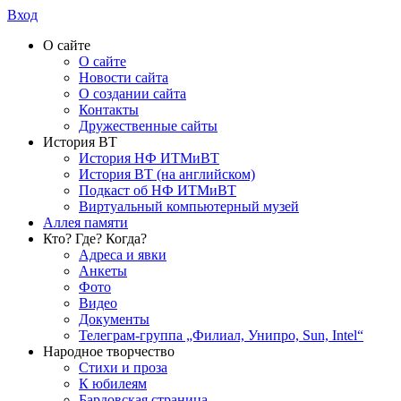
Вход
О сайте
О сайте
Новости сайта
О создании сайта
Контакты
Дружественные сайты
История ВТ
История НФ ИТМиВТ
История ВТ (на английском)
Подкаст об НФ ИТМиВТ
Виртуальный компьютерный музей
Аллея памяти
Кто? Где? Когда?
Адреса и явки
Анкеты
Фото
Видео
Документы
Телеграм-группа „Филиал, Унипро, Sun, Intel“
Народное творчество
Стихи и проза
К юбилеям
Бардовская страница