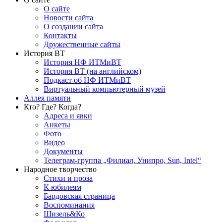
О сайте
Новости сайта
О создании сайта
Контакты
Дружественные сайты
История ВТ
История НФ ИТМиВТ
История ВТ (на английском)
Подкаст об НФ ИТМиВТ
Виртуальный компьютерный музей
Аллея памяти
Кто? Где? Когда?
Адреса и явки
Анкеты
Фото
Видео
Документы
Телеграм-группа „Филиал, Унипро, Sun, Intel“
Народное творчество
Стихи и проза
К юбилеям
Бардовская страница
Воспоминания
Шизель&Ко