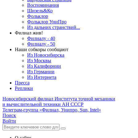
Воспоминания
Шизель&Ко
Фольклор
Фольклор УниПро
Из дальних странствий...
Филиал жив!
Филиалу - 40
Филиалу - 50
Наши собкоры сообщают
Из Новосибирска
Из Москвы
Из Калифорнии
Из Германии
Из Интернета
Пресса
Реплики
Новосибирский филиал
Института точной механики
и вычислительной техники АН СССР
Телеграм-группа «Филиал, Унипро, Sun, Intel»
Поиск
Войти
О сайте