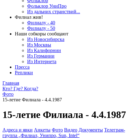
Фольклор
Фольклор УниПро
Из дальних странствий...
Филиал жив!
Филиалу - 40
Филиалу - 50
Наши собкоры сообщают
Из Новосибирска
Из Москвы
Из Калифорнии
Из Германии
Из Интернета
Пресса
Реплики
Главная
Кто? Где? Когда?
Фото
15-летие Филиала - 4.4.1987
15-летие Филиала - 4.4.1987
Адреса и явки
Анкеты
Фото
Видео
Документы
Телеграм-
группа „Филиал, Унипро, Sun, Intel“