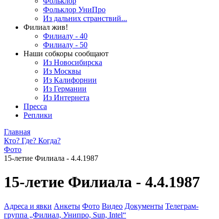
Фольклор
Фольклор УниПро
Из дальних странствий...
Филиал жив!
Филиалу - 40
Филиалу - 50
Наши собкоры сообщают
Из Новосибирска
Из Москвы
Из Калифорнии
Из Германии
Из Интернета
Пресса
Реплики
Главная
Кто? Где? Когда?
Фото
15-летие Филиала - 4.4.1987
15-летие Филиала - 4.4.1987
Адреса и явки
Анкеты
Фото
Видео
Документы
Телеграм-
группа „Филиал, Унипро, Sun, Intel“