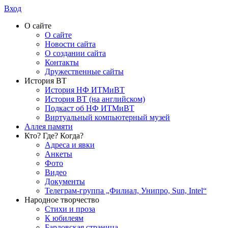
Вход
О сайте
О сайте
Новости сайта
О создании сайта
Контакты
Дружественные сайты
История ВТ
История НФ ИТМиВТ
История ВТ (на английском)
Подкаст об НФ ИТМиВТ
Виртуальный компьютерный музей
Аллея памяти
Кто? Где? Когда?
Адреса и явки
Анкеты
Фото
Видео
Документы
Телеграм-группа „Филиал, Унипро, Sun, Intel“
Народное творчество
Стихи и проза
К юбилеям
Бардовская страница