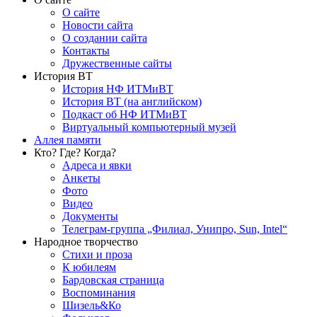
О сайте
Новости сайта
О создании сайта
Контакты
Дружественные сайты
История ВТ
История НФ ИТМиВТ
История ВТ (на английском)
Подкаст об НФ ИТМиВТ
Виртуальный компьютерный музей
Аллея памяти
Кто? Где? Когда?
Адреса и явки
Анкеты
Фото
Видео
Документы
Телеграм-группа „Филиал, Унипро, Sun, Intel“
Народное творчество
Стихи и проза
К юбилеям
Бардовская страница
Воспоминания
Шизель&Ко