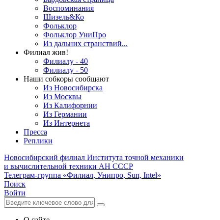
Воспоминания
Шизель&Ко
Фольклор
Фольклор УниПро
Из дальних странствий...
Филиал жив!
Филиалу - 40
Филиалу - 50
Наши собкоры сообщают
Из Новосибирска
Из Москвы
Из Калифорнии
Из Германии
Из Интернета
Пресса
Реплики
Новосибирский филиал
Института точной механики
и вычислительной техники АН СССР
Телеграм-группа «Филиал, Унипро, Sun, Intel»
Поиск
Войти
О сайте