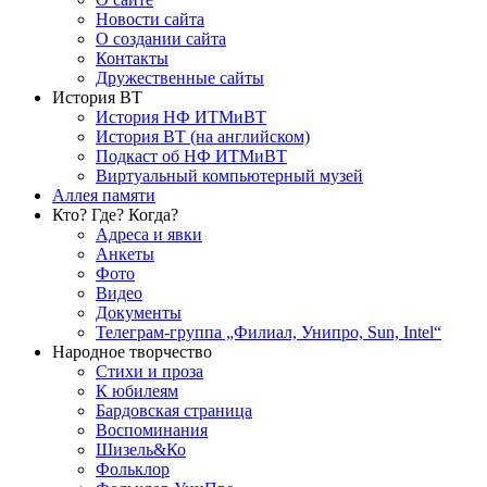
Новости сайта
О создании сайта
Контакты
Дружественные сайты
История ВТ
История НФ ИТМиВТ
История ВТ (на английском)
Подкаст об НФ ИТМиВТ
Виртуальный компьютерный музей
Аллея памяти
Кто? Где? Когда?
Адреса и явки
Анкеты
Фото
Видео
Документы
Телеграм-группа „Филиал, Унипро, Sun, Intel“
Народное творчество
Стихи и проза
К юбилеям
Бардовская страница
Воспоминания
Шизель&Ко
Фольклор