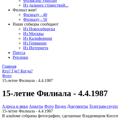
Фольклор УниПро
Из дальних странствий...
Филиал жив!
Филиалу - 40
Филиалу - 50
Наши собкоры сообщают
Из Новосибирска
Из Москвы
Из Калифорнии
Из Германии
Из Интернета
Пресса
Реплики
Главная
Кто? Где? Когда?
Фото
15-летие Филиала - 4.4.1987
15-летие Филиала - 4.4.1987
Адреса и явки
Анкеты
Фото
Видео
Документы
Телеграм-группа
15-летие Филиала - 4.4.1987
В альбоме собраны фотографии, сделанные Владимиром Кисел