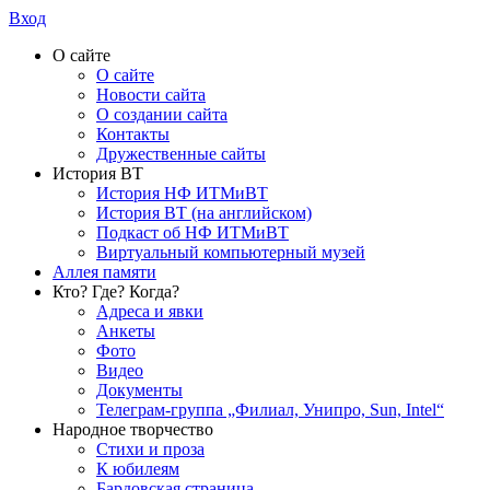
Вход
О сайте
О сайте
Новости сайта
О создании сайта
Контакты
Дружественные сайты
История ВТ
История НФ ИТМиВТ
История ВТ (на английском)
Подкаст об НФ ИТМиВТ
Виртуальный компьютерный музей
Аллея памяти
Кто? Где? Когда?
Адреса и явки
Анкеты
Фото
Видео
Документы
Телеграм-группа „Филиал, Унипро, Sun, Intel“
Народное творчество
Стихи и проза
К юбилеям
Бардовская страница