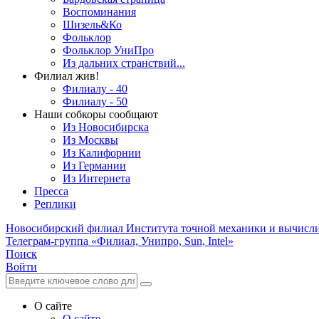
Воспоминания
Шизель&Ко
Фольклор
Фольклор УниПро
Из дальних странствий...
Филиал жив!
Филиалу - 40
Филиалу - 50
Наши собкоры сообщают
Из Новосибирска
Из Москвы
Из Калифорнии
Из Германии
Из Интернета
Пресса
Реплики
Новосибирский филиал
Института точной механики и вычисл
Телеграм-группа «Филиал, Унипро, Sun, Intel»
Поиск
Войти
О сайте
О сайте