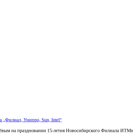
 „Филиал, Унипро, Sun, Intel“
ёвым на праздновании 15-летия Новосибирского Филиала ИТМиВ