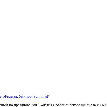
 „Филиал, Унипро, Sun, Intel“
ёвым на праздновании 15-летия Новосибирского Филиала ИТМиВ