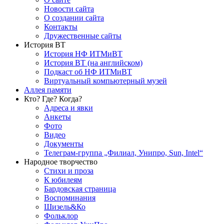
Новости сайта
О создании сайта
Контакты
Дружественные сайты
История ВТ
История НФ ИТМиВТ
История ВТ (на английском)
Подкаст об НФ ИТМиВТ
Виртуальный компьютерный музей
Аллея памяти
Кто? Где? Когда?
Адреса и явки
Анкеты
Фото
Видео
Документы
Телеграм-группа „Филиал, Унипро, Sun, Intel“
Народное творчество
Стихи и проза
К юбилеям
Бардовская страница
Воспоминания
Шизель&Ко
Фольклор