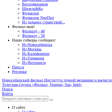
Воспоминания
Шизель&Ко
Фольклор
Фольклор УниПро
Из дальних странствий...
Филиал жив!
Филиалу - 40
Филиалу - 50
Наши собкоры сообщают
Из Новосибирска
Из Москвы
Из Калифорнии
Из Германии
Из Интернета
Пресса
Реплики
Новосибирский филиал
Института точной механики и вычисл
Телеграм-группа «Филиал, Унипро, Sun, Intel»
Поиск
Войти
О сайте
О сайте