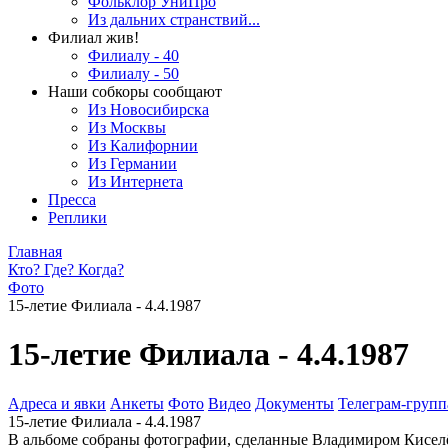
Фольклор УниПро
Из дальних странствий...
Филиал жив!
Филиалу - 40
Филиалу - 50
Наши собкоры сообщают
Из Новосибирска
Из Москвы
Из Калифорнии
Из Германии
Из Интернета
Пресса
Реплики
Главная
Кто? Где? Когда?
Фото
15-летие Филиала - 4.4.1987
15-летие Филиала - 4.4.1987
Адреса и явки
Анкеты
Фото
Видео
Документы
Телеграм-группа
15-летие Филиала - 4.4.1987
В альбоме собраны фотографии, сделанные Владимиром Кисел