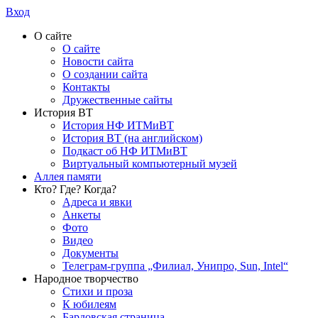
Вход
О сайте
О сайте
Новости сайта
О создании сайта
Контакты
Дружественные сайты
История ВТ
История НФ ИТМиВТ
История ВТ (на английском)
Подкаст об НФ ИТМиВТ
Виртуальный компьютерный музей
Аллея памяти
Кто? Где? Когда?
Адреса и явки
Анкеты
Фото
Видео
Документы
Телеграм-группа „Филиал, Унипро, Sun, Intel“
Народное творчество
Стихи и проза
К юбилеям
Бардовская страница