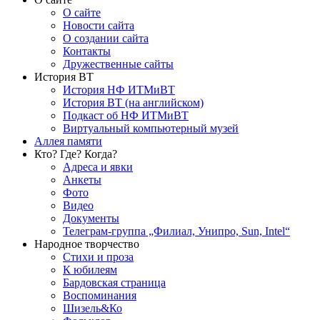
О сайте
Новости сайта
О создании сайта
Контакты
Дружественные сайты
История ВТ
История НФ ИТМиВТ
История ВТ (на английском)
Подкаст об НФ ИТМиВТ
Виртуальный компьютерный музей
Аллея памяти
Кто? Где? Когда?
Адреса и явки
Анкеты
Фото
Видео
Документы
Телеграм-группа „Филиал, Унипро, Sun, Intel“
Народное творчество
Стихи и проза
К юбилеям
Бардовская страница
Воспоминания
Шизель&Ко