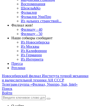
Воспоминания
Шизель&Ко
Фольклор
Фольклор УниПро
Из дальних странствий...
Филиал жив!
Филиалу - 40
Филиалу - 50
Наши собкоры сообщают
Из Новосибирска
Из Москвы
Из Калифорнии
Из Германии
Из Интернета
Пресса
Реплики
Новосибирский филиал
Института точной механики
и вычислительной техники АН СССР
Телеграм-группа «Филиал, Унипро, Sun, Intel»
Поиск
Войти
О сайте