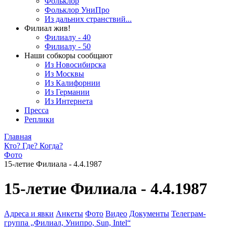
Фольклор
Фольклор УниПро
Из дальних странствий...
Филиал жив!
Филиалу - 40
Филиалу - 50
Наши собкоры сообщают
Из Новосибирска
Из Москвы
Из Калифорнии
Из Германии
Из Интернета
Пресса
Реплики
Главная
Кто? Где? Когда?
Фото
15-летие Филиала - 4.4.1987
15-летие Филиала - 4.4.1987
Адреса и явки
Анкеты
Фото
Видео
Документы
Телеграм-
группа „Филиал, Унипро, Sun, Intel“