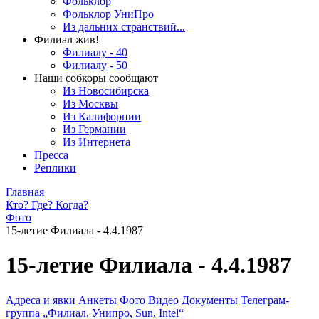
Фольклор
Фольклор УниПро
Из дальних странствий...
Филиал жив!
Филиалу - 40
Филиалу - 50
Наши собкоры сообщают
Из Новосибирска
Из Москвы
Из Калифорнии
Из Германии
Из Интернета
Пресса
Реплики
Главная
Кто? Где? Когда?
Фото
15-летие Филиала - 4.4.1987
15-летие Филиала - 4.4.1987
Адреса и явки
Анкеты
Фото
Видео
Документы
Телеграм-
группа „Филиал, Унипро, Sun, Intel“