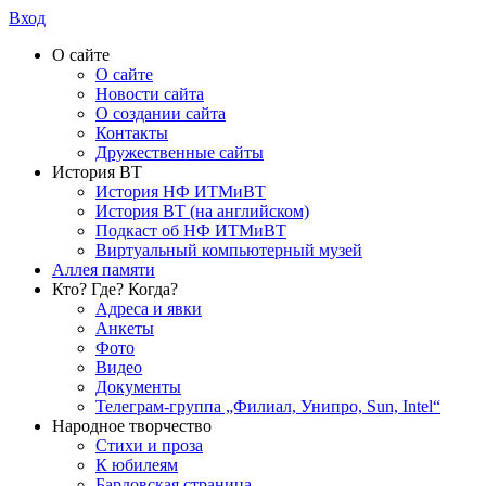
Вход
О сайте
О сайте
Новости сайта
О создании сайта
Контакты
Дружественные сайты
История ВТ
История НФ ИТМиВТ
История ВТ (на английском)
Подкаст об НФ ИТМиВТ
Виртуальный компьютерный музей
Аллея памяти
Кто? Где? Когда?
Адреса и явки
Анкеты
Фото
Видео
Документы
Телеграм-группа „Филиал, Унипро, Sun, Intel“
Народное творчество
Стихи и проза
К юбилеям
Бардовская страница