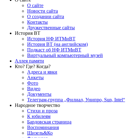
О сайте
Новости сайта
О создании сайта
Контакты
Дружественные сайты
История ВТ
История НФ ИТМиВТ
История ВТ (на английском)
Подкаст об НФ ИТМиВТ
Виртуальный компьютерный музей
Аллея памяти
Кто? Где? Когда?
Адреса и явки
Анкеты
Фото
Видео
Документы
Телеграм-группа „Филиал, Унипро, Sun, Intel“
Народное творчество
Стихи и проза
К юбилеям
Бардовская страница
Воспоминания
Шизель&Ко