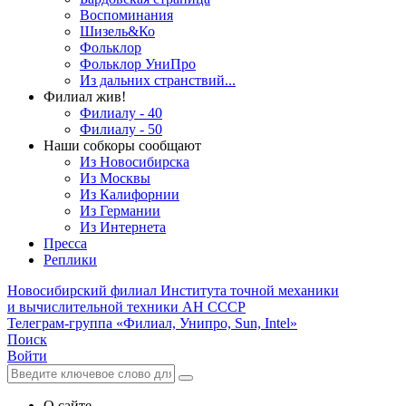
Воспоминания
Шизель&Ко
Фольклор
Фольклор УниПро
Из дальних странствий...
Филиал жив!
Филиалу - 40
Филиалу - 50
Наши собкоры сообщают
Из Новосибирска
Из Москвы
Из Калифорнии
Из Германии
Из Интернета
Пресса
Реплики
Новосибирский филиал
Института точной механики
и вычислительной техники АН СССР
Телеграм-группа «Филиал, Унипро, Sun, Intel»
Поиск
Войти
О сайте