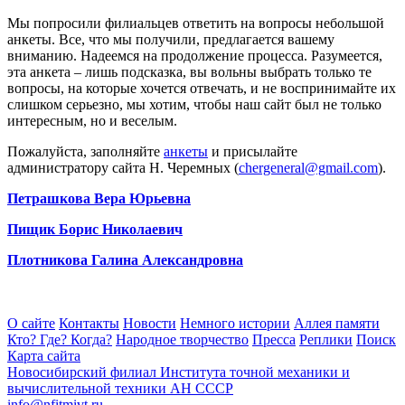
Мы попросили филиальцев ответить на вопросы небольшой
анкеты. Все, что мы получили, предлагается вашему
вниманию. Надеемся на продолжение процесса. Разумеется,
эта анкета – лишь подсказка, вы вольны выбрать только те
вопросы, на которые хочется отвечать, и не воспринимайте их
слишком серьезно, мы хотим, чтобы наш сайт был не только
интересным, но и веселым.
Пожалуйста, заполняйте
анкеты
и присылайте
администратору сайта Н. Черемных (
chergeneral@gmail.com
).
Петрашкова Вера Юрьевна
Пищик Борис Николаевич
Плотникова Галина Александровна
О сайте
Контакты
Новости
Немного истории
Аллея памяти
Кто? Где? Когда?
Народное творчество
Пресса
Реплики
Поиск
Карта сайта
Новосибирский филиал
Института точной механики и
вычислительной техники АН СССР
info@nfitmivt.ru