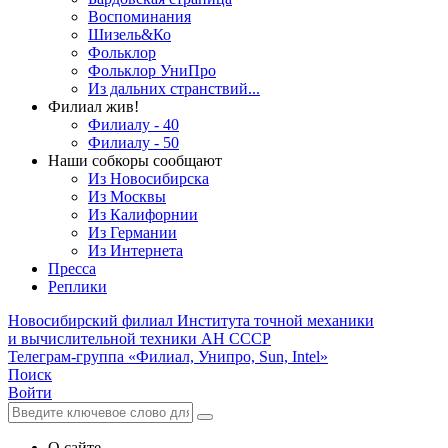
Воспоминания
Шизель&Ко
Фольклор
Фольклор УниПро
Из дальних странствий...
Филиал жив!
Филиалу - 40
Филиалу - 50
Наши собкоры сообщают
Из Новосибирска
Из Москвы
Из Калифорнии
Из Германии
Из Интернета
Пресса
Реплики
Новосибирский филиал
Института точной механики
и вычислительной техники АН СССР
Телеграм-группа «Филиал, Унипро, Sun, Intel»
Поиск
Войти
О сайте