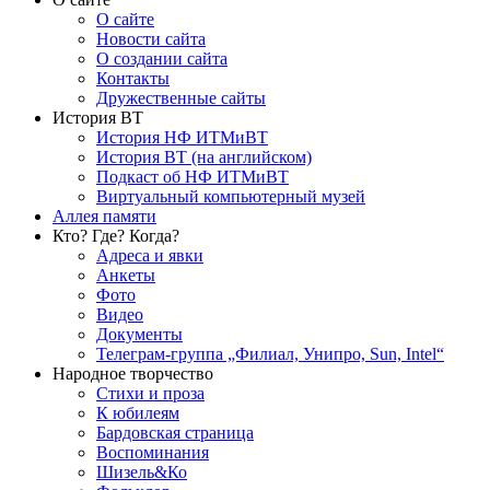
О сайте
Новости сайта
О создании сайта
Контакты
Дружественные сайты
История ВТ
История НФ ИТМиВТ
История ВТ (на английском)
Подкаст об НФ ИТМиВТ
Виртуальный компьютерный музей
Аллея памяти
Кто? Где? Когда?
Адреса и явки
Анкеты
Фото
Видео
Документы
Телеграм-группа „Филиал, Унипро, Sun, Intel“
Народное творчество
Стихи и проза
К юбилеям
Бардовская страница
Воспоминания
Шизель&Ко