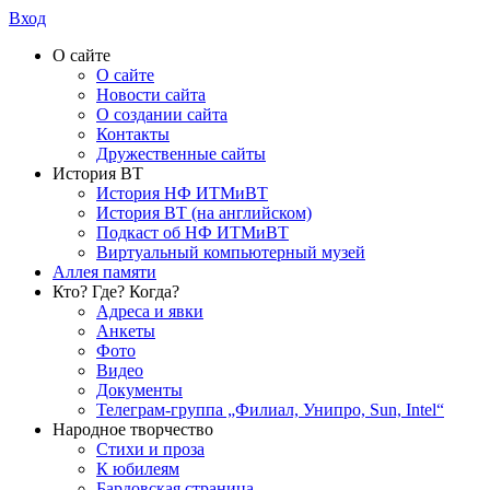
Вход
О сайте
О сайте
Новости сайта
О создании сайта
Контакты
Дружественные сайты
История ВТ
История НФ ИТМиВТ
История ВТ (на английском)
Подкаст об НФ ИТМиВТ
Виртуальный компьютерный музей
Аллея памяти
Кто? Где? Когда?
Адреса и явки
Анкеты
Фото
Видео
Документы
Телеграм-группа „Филиал, Унипро, Sun, Intel“
Народное творчество
Стихи и проза
К юбилеям
Бардовская страница