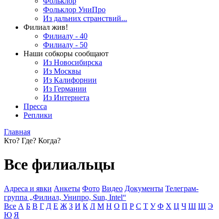
Фольклор
Фольклор УниПро
Из дальних странствий...
Филиал жив!
Филиалу - 40
Филиалу - 50
Наши собкоры сообщают
Из Новосибирска
Из Москвы
Из Калифорнии
Из Германии
Из Интернета
Пресса
Реплики
Главная
Кто? Где? Когда?
Все филиальцы
Адреса и явки
Анкеты
Фото
Видео
Документы
Телеграм-
группа „Филиал, Унипро, Sun, Intel“
Все
А
Б
В
Г
Д
Е
Ж
З
И
К
Л
М
Н
О
П
Р
С
Т
У
Ф
Х
Ц
Ч
Ш
Щ
Э
Ю
Я