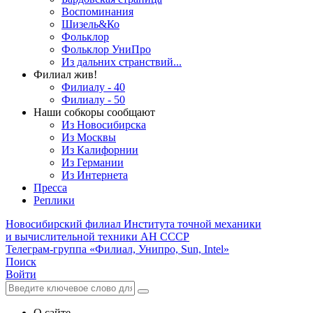
Воспоминания
Шизель&Ко
Фольклор
Фольклор УниПро
Из дальних странствий...
Филиал жив!
Филиалу - 40
Филиалу - 50
Наши собкоры сообщают
Из Новосибирска
Из Москвы
Из Калифорнии
Из Германии
Из Интернета
Пресса
Реплики
Новосибирский филиал
Института точной механики
и вычислительной техники АН СССР
Телеграм-группа «Филиал, Унипро, Sun, Intel»
Поиск
Войти
О сайте