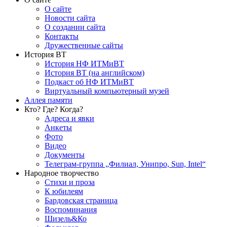
О сайте
Новости сайта
О создании сайта
Контакты
Дружественные сайты
История ВТ
История НФ ИТМиВТ
История ВТ (на английском)
Подкаст об НФ ИТМиВТ
Виртуальный компьютерный музей
Аллея памяти
Кто? Где? Когда?
Адреса и явки
Анкеты
Фото
Видео
Документы
Телеграм-группа „Филиал, Унипро, Sun, Intel“
Народное творчество
Стихи и проза
К юбилеям
Бардовская страница
Воспоминания
Шизель&Ко