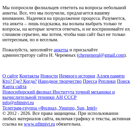
Мы попросили филиальцев ответить на вопросы небольшой
анкеты. Все, что мы получили, предлагается вашему
вниманию. Надеемся на продолжение процесса. Разумеется,
эта анкета – лишь подсказка, вы вольны выбрать только те
вопросы, на которые хочется отвечать, и не воспринимайте их
слишком серьезно, мы хотим, чтобы наш сайт был не только
интересным, но и веселым.
Пожалуйста, заполняйте
анкеты
и присылайте
администратору сайта Н. Черемных (
chergeneral@gmail.com
).
О сайте
Контакты
Новости
Немного истории
Аллея памяти
Кто? Где? Когда?
Народное творчество
Пресса
Реплики
Поиск
Карта сайта
Новосибирский филиал
Института точной механики и
вычислительной техники АН СССР
info@nfitmivt.ru
Телеграм-группа «Филиал, Унипро, Sun, Intel»
© 2012 - 2026. Все права защищены. При использовании
любых материалов сайта, включая графику и тексты, активная
ссылка на
www.nfitmivt.ru
обязательна.