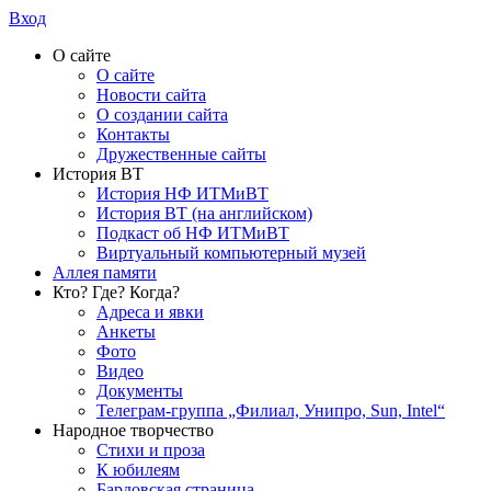
Вход
О сайте
О сайте
Новости сайта
О создании сайта
Контакты
Дружественные сайты
История ВТ
История НФ ИТМиВТ
История ВТ (на английском)
Подкаст об НФ ИТМиВТ
Виртуальный компьютерный музей
Аллея памяти
Кто? Где? Когда?
Адреса и явки
Анкеты
Фото
Видео
Документы
Телеграм-группа „Филиал, Унипро, Sun, Intel“
Народное творчество
Стихи и проза
К юбилеям
Бардовская страница