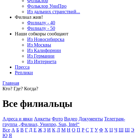
Фольклор
Фольклор УниПро
Из дальних странствий...
Филиал жив!
Филиалу - 40
Филиалу - 50
Наши собкоры сообщают
Из Новосибирска
Из Москвы
Из Калифорнии
Из Германии
Из Интернета
Пресса
Реплики
Главная
Кто? Где? Когда?
Все филиальцы
Адреса и явки
Анкеты
Фото
Видео
Документы
Телеграм-
группа „Филиал, Унипро, Sun, Intel“
Все
А
Б
В
Г
Д
Е
Ж
З
И
К
Л
М
Н
О
П
Р
С
Т
У
Ф
Х
Ц
Ч
Ш
Щ
Э
Ю
Я